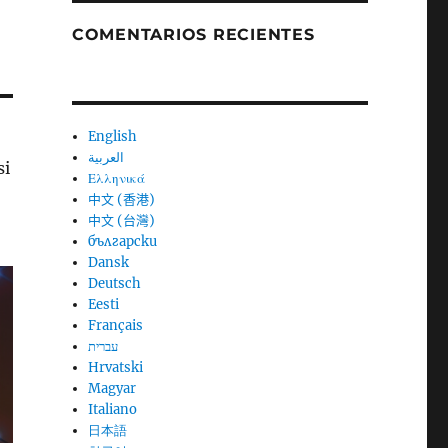
COMENTARIOS RECIENTES
English
العربية
si
Ελληνικά
中文 (香港)
中文 (台灣)
български
Dansk
Deutsch
Eesti
Français
עברית
Hrvatski
Magyar
Italiano
日本語