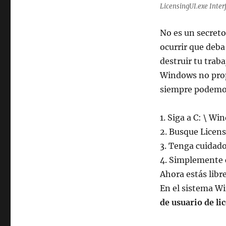
LicensingUI.exe Interf
No es un secreto
ocurrir que deba
destruir tu tra
Windows no prop
siempre podemos
1. Siga a C: \ W
2. Busque Licens
3. Tenga cuidado
4. Simplemente 
Ahora estás libre
En el sistema W
de usuario de lic