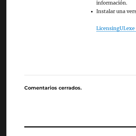
información.
Instalar una ve
LicensingUI.exe 
Comentarios cerrados.
Navegación