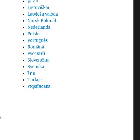
한국어
Lietuviškai
Latviešu valoda
e
Norsk Bokmål
Nederlands
Polski
Português
Română
Русский
Slovenčina
Svenska
ไทย
Türkçe
Українська
z