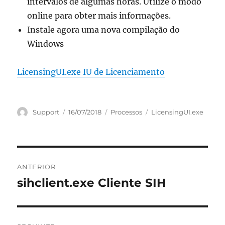
intervalos de algumas horas. Utilize o modo
online para obter mais informações.
Instale agora uma nova compilação do
Windows
LicensingUI.exe IU de Licenciamento
Autor
Publicado
Categorias
Etiquetas
Support
16/07/2018
Processos
LicensingUI.exe
em
Navegação
ANTERIOR
de
sihclient.exe Cliente SIH
Artigo
anterior:
artigos