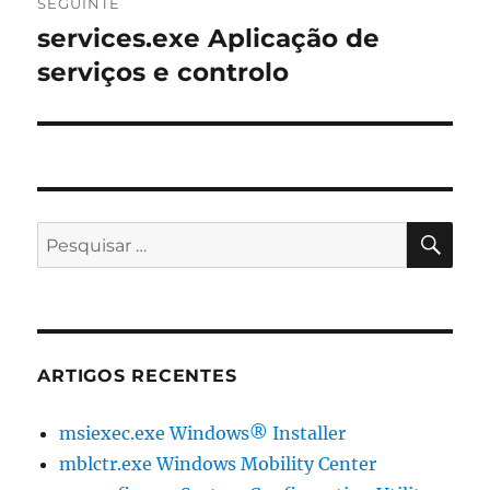
SEGUINTE
services.exe Aplicação de
Artigo
seguinte:
serviços e controlo
PES
Pesquisar
por:
ARTIGOS RECENTES
msiexec.exe Windows® Installer
mblctr.exe Windows Mobility Center