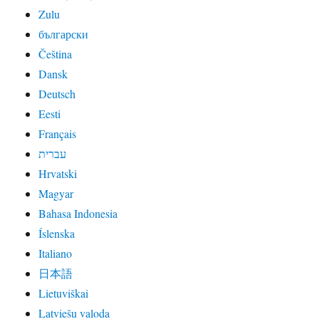
Zulu
български
Čeština
Dansk
Deutsch
Eesti
Français
עברית
Hrvatski
Magyar
Bahasa Indonesia
Íslenska
Italiano
日本語
Lietuviškai
Latviešu valoda