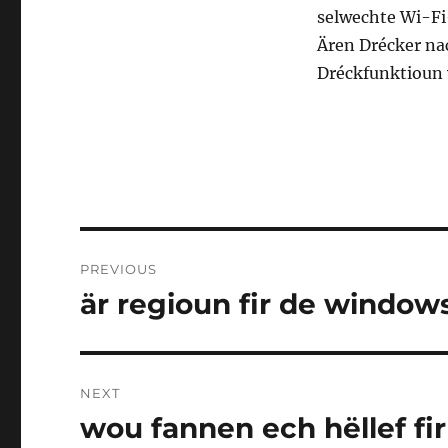
selwechte Wi-Fi
Ären Drécker na
Dréckfunktioun 
Post
PREVIOUS
navigation
är regioun fir de window
Previous
post:
NEXT
wou fannen ech hëllef fi
Next