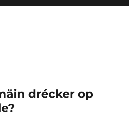
mäin drécker op
le?