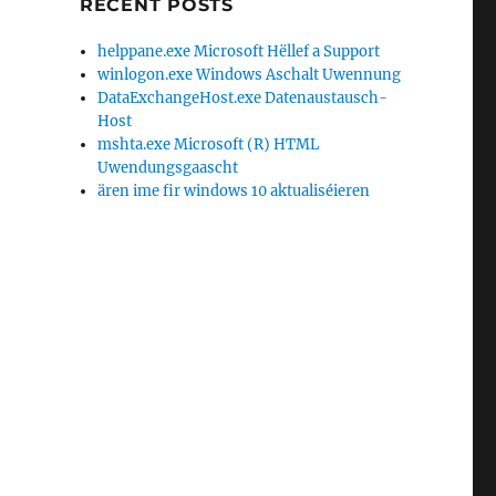
RECENT POSTS
helppane.exe Microsoft Hëllef a Support
winlogon.exe Windows Aschalt Uwennung
DataExchangeHost.exe Datenaustausch-
Host
mshta.exe Microsoft (R) HTML
Uwendungsgaascht
ären ime fir windows 10 aktualiséieren