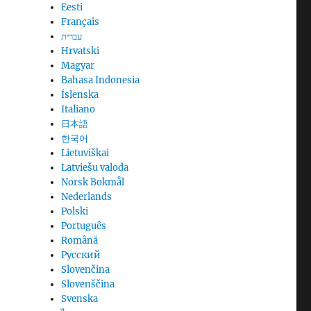
Eesti
Français
עברית
Hrvatski
Magyar
Bahasa Indonesia
Íslenska
Italiano
日本語
한국어
Lietuviškai
Latviešu valoda
Norsk Bokmål
Nederlands
Polski
Português
Română
Русский
Slovenčina
Slovenščina
Svenska