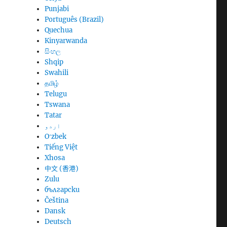
Punjabi
Português (Brazil)
Quechua
Kinyarwanda
සිංහල
Shqip
Swahili
தமிழ்
Telugu
Tswana
Tatar
اردو
Oʻzbek
Tiếng Việt
Xhosa
中文 (香港)
Zulu
български
Čeština
Dansk
Deutsch