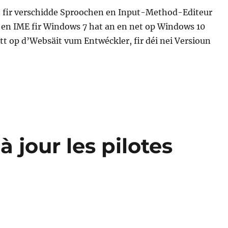
fir verschidde Sproochen en Input-Method-Editeur
 en IME fir Windows 7 hat an en net op Windows 10
itt op d’Websäit vum Entwéckler, fir déi nei Versioun
jour les pilotes