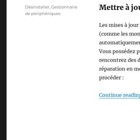
Mettre à jo
Tags
Désinstaller
,
Gestionnaire
de périphériques
Les mises à jour
(comme les monit
automatiquement
Vous possédez pr
rencontrez des d
réparation en me
procéder :
Continue readin