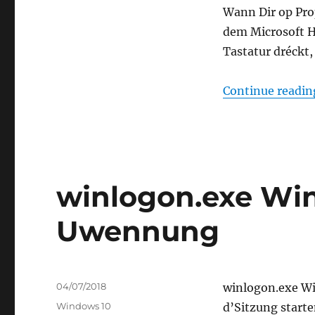
Wann Dir op Prop
dem Microsoft He
Tastatur dréckt,
Continue readin
winlogon.exe Wi
Uwennung
Posted
04/07/2018
winlogon.exe Wi
on
Categories
Windows 10
d’Sitzung starte