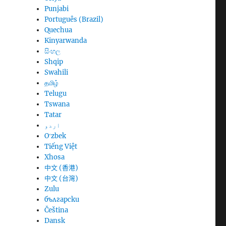
Punjabi
Português (Brazil)
Quechua
Kinyarwanda
සිංහල
Shqip
Swahili
தமிழ்
Telugu
Tswana
Tatar
اردو
Oʻzbek
Tiếng Việt
Xhosa
中文 (香港)
中文 (台灣)
Zulu
български
Čeština
Dansk