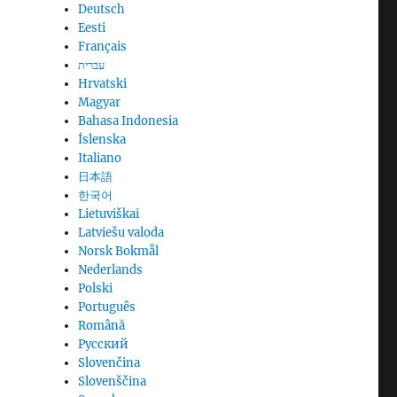
Deutsch
Eesti
Français
עברית
Hrvatski
Magyar
Bahasa Indonesia
Íslenska
Italiano
日本語
한국어
Lietuviškai
Latviešu valoda
Norsk Bokmål
Nederlands
Polski
Português
Română
Русский
Slovenčina
Slovenščina