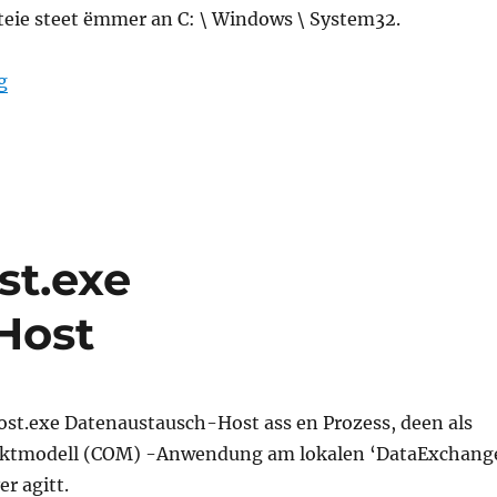
eie steet ëmmer an C: \ Windows \ System32.
“winlogon.exe Windows Aschalt Uwennung”
g
t.exe
Host
t.exe Datenaustausch-Host ass en Prozess, deen als
tmodell (COM) -Anwendung am lokalen ‘DataExchang
r agitt.