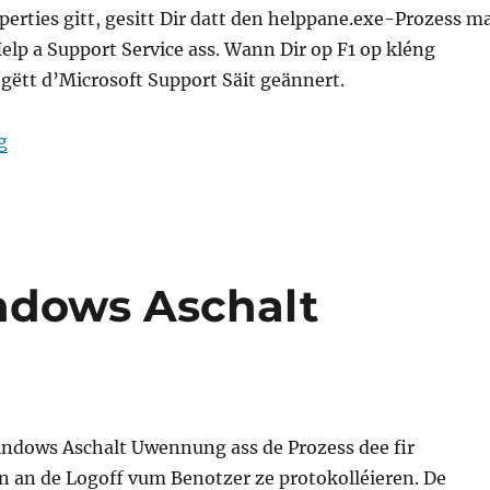
erties gitt, gesitt Dir datt den helppane.exe-Prozess m
lp a Support Service ass. Wann Dir op F1 op kléng
 gëtt d’Microsoft Support Säit geännert.
“helppane.exe Microsoft Hëllef a Support”
g
ndows Aschalt
ndows Aschalt Uwennung ass de Prozess dee fir
n an de Logoff vum Benotzer ze protokolléieren. De