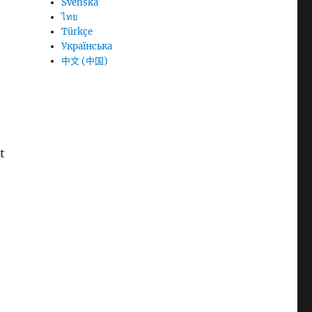
Svenska
ไทย
Türkçe
Українська
中文 (中国)
t