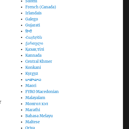
Suomi
French (Canada)
Irlandais
Galego
Gujarati
हिन्दी
Հայերեն
ქართული
Қазақ тілі
Kannada
Central Khmer
Konkani
Kyrgyz
ພາສາລາວ
Maori
FYRO Macedonian
Malayalam
r
Монгол хэл
Marathi
Bahasa Melayu
Maltese
Oriya