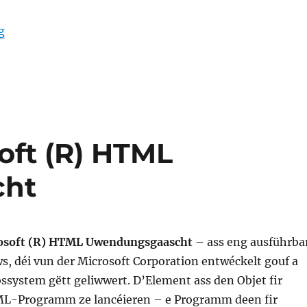
“DataExchangeHost.exe Datenaustausch-Host”
g
oft (R) HTML
cht
osoft (R) HTML Uwendungsgaascht
– ass eng ausführba
s, déi vun der Microsoft Corporation entwéckelt gouf a
ssystem gëtt geliwwert. D’Element ass den Objet fir
ML-Programm ze lancéieren – e Programm deen fir