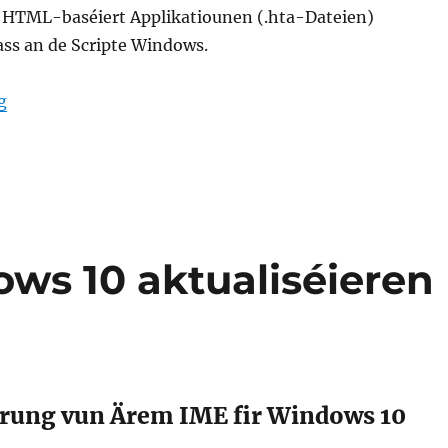
 HTML-baséiert Applikatiounen (.hta-Dateien)
ass an de Scripte Windows.
“mshta.exe Microsoft (R) HTML Uwendungsgaascht”
g
ows 10 aktualiséieren
erung vun Ärem IME fir Windows 10