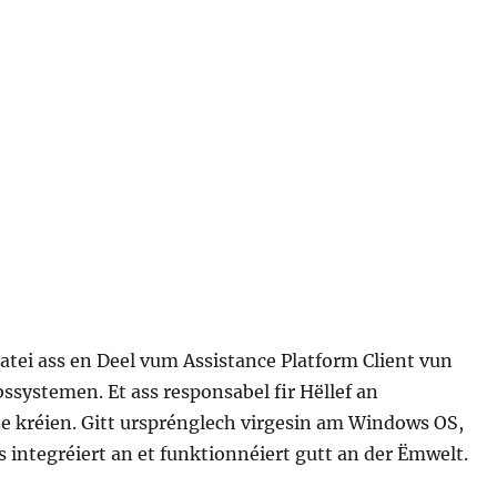
atei ass en Deel vum Assistance Platform Client vun
systemen. Et ass responsabel fir Hëllef an
e kréien. Gitt ursprénglech virgesin am Windows OS,
 integréiert an et funktionnéiert gutt an der Ëmwelt.