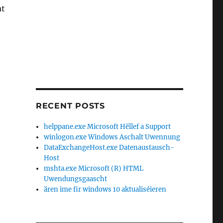
at
RECENT POSTS
helppane.exe Microsoft Hëllef a Support
winlogon.exe Windows Aschalt Uwennung
DataExchangeHost.exe Datenaustausch-
Host
mshta.exe Microsoft (R) HTML
Uwendungsgaascht
ären ime fir windows 10 aktualiséieren