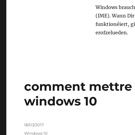
Windows brauch 
(IME). Wann Dir
funktionéiert, g
erofzelueden.
comment mettre à 
windows 10
Posted
18/03/2017
on
Categories
Windows 10