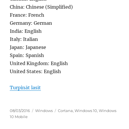
China: Chinese (Simplified)
France: French
Germany: German
India: English
Italy: Italian
Japan: Japanese
Spain: Spanish
United Kingdom: English
United States: English
“kāpēc līdzeklis cortana nav pieejams
Turpināt lasīt
Publicēts
Kategorijas
Birkas
08/03/2016
Windows
Cortana
,
Windows 10
,
Windows
10 Mobile