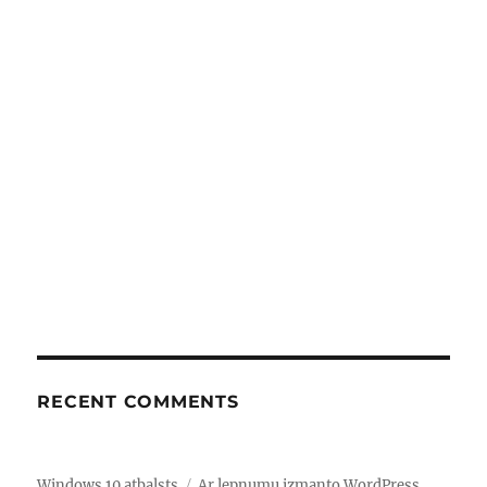
RECENT COMMENTS
Windows 10 atbalsts
Ar lepnumu izmanto WordPress