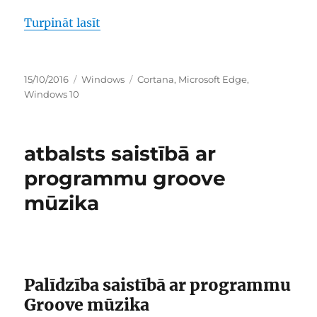
“iespēja jautāt palīgam cortana pārl
Turpināt lasīt
Publicēts
Kategorijas
Birkas
15/10/2016
Windows
Cortana
,
Microsoft Edge
,
Windows 10
atbalsts saistībā ar
programmu groove
mūzika
Palīdzība saistībā ar programmu
Groove mūzika