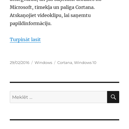
Microsoft, tīmekļa un palīga Cortana.
Atskaņojiet videoklipu, lai saņemtu
papildinformāciju.
“palīdzības saņemšana operētājsistē
Turpināt lasīt
Publicēts
Kategorijas
Birkas
29/02/2016
Windows
Cortana
,
Windows 10
ME
Meklēt: