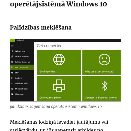
operētājsistēmā Windows 10
Palīdzības meklēšana
palīdzības saņemšana operētājsistēmā windows 10
Meklēšanas lodziņā ievadiet jautājumu vai
atslēgvārdu, un jūs saņemsit atbildes no