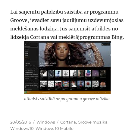
Lai saņemtu palīdzību saistībā ar programmu
Groove, ievadiet savu jautājumu uzdevumjoslas
meklēšanas lodziņā. Jūs saņemsit atbildes no
līdzekļa Cortana vai meklētājprogrammas Bing.
atbalsts saistībā ar programmu groove mūzika
Publicēts
Kategorijas
Birkas
20/05/2016
Windows
Cortana
,
Groove muzika
,
Windows 10
,
Windows 10 Mobile