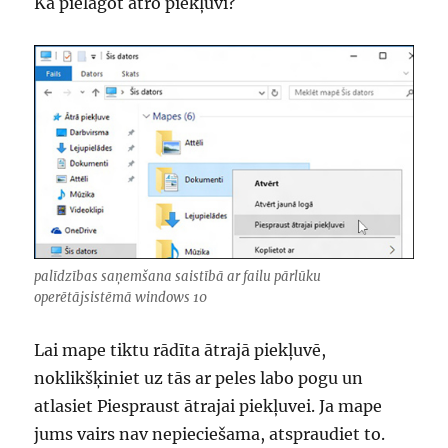
Kā pielāgot ātro piekļuvi?
palīdzības saņemšana saistībā ar failu pārlūku
operētājsistēmā windows 10
Lai mape tiktu rādīta ātrajā piekļuvē,
noklikšķiniet uz tās ar peles labo pogu un
atlasiet Piespraust ātrajai piekļuvei. Ja mape
jums vairs nav nepieciešama, atspraudiet to.