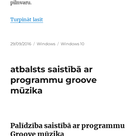
pilnvaru.
“izmantot manu pierakstīšanās informā
Turpināt lasīt
Publicēts
Kategorijas
Birkas
29/09/2016
Windows
Windows 10
atbalsts saistībā ar
programmu groove
mūzika
Palīdzība saistībā ar programmu
Groove mūzika