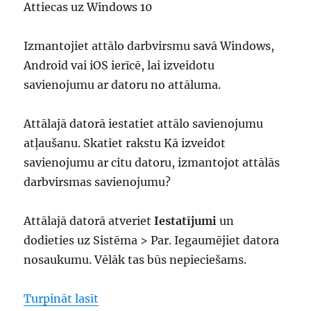
Attiecas uz Windows 10
Izmantojiet attālo darbvirsmu savā Windows,
Android vai iOS ierīcē, lai izveidotu
savienojumu ar datoru no attāluma.
Attālajā datorā iestatiet attālo savienojumu
atļaušanu. Skatiet rakstu Kā izveidot
savienojumu ar citu datoru, izmantojot attālās
darbvirsmas savienojumu?
Attālajā datorā atveriet
Iestatījumi
un
dodieties uz Sistēma > Par. Iegaumējiet datora
nosaukumu. Vēlāk tas būs nepieciešams.
“attālās darbvirsmas izmantošana”
Turpināt lasīt