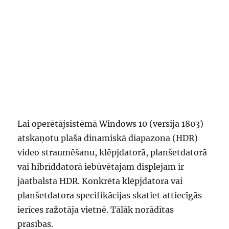
Lai operētājsistēmā Windows 10 (versija 1803)
atskaņotu plaša dinamiskā diapazona (HDR)
video straumēšanu, klēpjdatorā, planšetdatorā
vai hibrīddatorā iebūvētajam displejam ir
jāatbalsta HDR. Konkrēta klēpjdatora vai
planšetdatora specifikācijas skatiet attiecīgās
ierīces ražotāja vietnē. Tālāk norādītas
prasības.