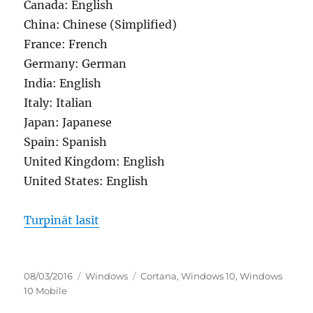
Canada: English
China: Chinese (Simplified)
France: French
Germany: German
India: English
Italy: Italian
Japan: Japanese
Spain: Spanish
United Kingdom: English
United States: English
“kāpēc līdzeklis cortana nav pieejams
Turpināt lasīt
Publicēts
Kategorijas
Birkas
08/03/2016
Windows
Cortana
,
Windows 10
,
Windows
10 Mobile