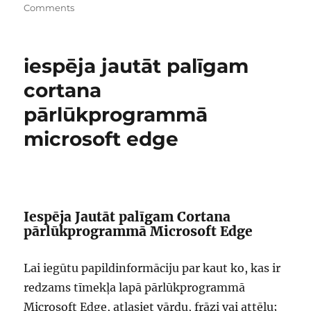
on
Comments
kas
ir
microsoft
iespēja jautāt palīgam
edge
cortana
pārlūkprogrammā
microsoft edge
Iespēja Jautāt palīgam Cortana
pārlūkprogrammā Microsoft Edge
Lai iegūtu papildinformāciju par kaut ko, kas ir
redzams tīmekļa lapā pārlūkprogrammā
Microsoft Edge, atlasiet vārdu, frāzi vai attēlu;