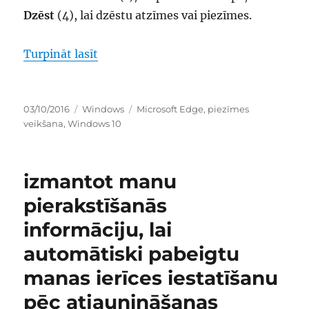
Dzēst
(4), lai dzēstu atzīmes vai piezīmes.
“tīmekļa piezīmes veikšana pārlūkpr
Turpināt lasīt
Publicēts
Kategorijas
Birkas
03/10/2016
Windows
Microsoft Edge
,
piezīmes
veikšana
,
Windows 10
izmantot manu
pierakstīšanās
informāciju, lai
automātiski pabeigtu
manas ierīces iestatīšanu
pēc atjaunināšanas