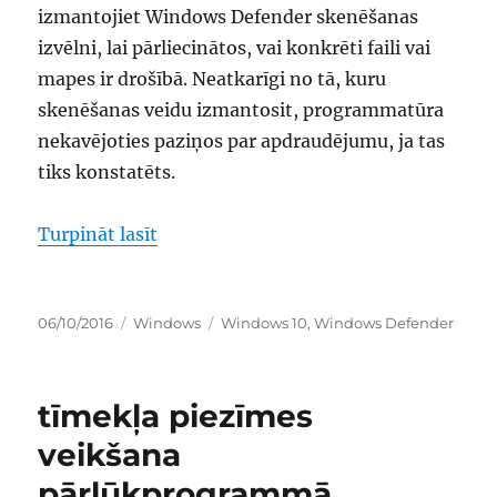
izmantojiet Windows Defender skenēšanas
izvēlni, lai pārliecinātos, vai konkrēti faili vai
mapes ir drošībā. Neatkarīgi no tā, kuru
skenēšanas veidu izmantosit, programmatūra
nekavējoties paziņos par apdraudējumu, ja tas
tiks konstatēts.
“vienuma skenēšana programmatūrā 
Turpināt lasīt
Publicēts
Kategorijas
Birkas
06/10/2016
Windows
Windows 10
,
Windows Defender
tīmekļa piezīmes
veikšana
pārlūkprogrammā