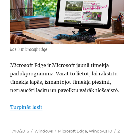
kas ir microsoft edge
Microsoft Edge ir Microsoft jaunā tīmekļa
pārlūkprogramma. Varat to lietot, lai rakstītu
tīmekļa lapās, izmantojot tīmekļa piezīmi,
netraucēti lasītu un paveiktu vairāk tiešsaistē.
“kas ir microsoft edge”
Turpināt lasīt
Publicēts
Kategorijas
Birkas
17/10/2016
Windows
Microsoft Edge
,
Windows 10
2