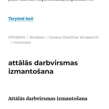
“palīdzības saņemšana saistībā ar failu
Turpināt lasīt
Publicēts
Kategorijas
Birkas
07/03/2016
Windows
Cortana
,
OneDrive
,
Windows 10
on
1 Comment
palīdzības
saņemšana
saistībā
attālās darbvirsmas
ar
failu
izmantošana
pārlūku
operētājsistēmā
windows 10
Attālās darbvirsmas izmantošana