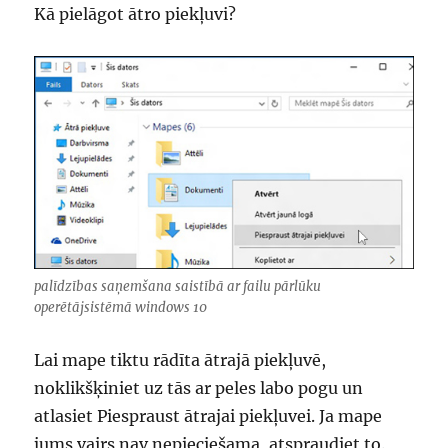
Kā pielāgot ātro piekļuvi?
palīdzības saņemšana saistībā ar failu pārlūku
operētājsistēmā windows 10
Lai mape tiktu rādīta ātrajā piekļuvē,
noklikšķiniet uz tās ar peles labo pogu un
atlasiet Piespraust ātrajai piekļuvei. Ja mape
jums vairs nav nepieciešama, atspraudiet to.