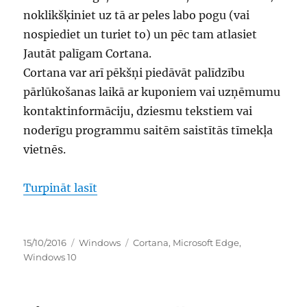
noklikšķiniet uz tā ar peles labo pogu (vai
nospiediet un turiet to) un pēc tam atlasiet
Jautāt palīgam Cortana.
Cortana var arī pēkšņi piedāvāt palīdzību
pārlūkošanas laikā ar kuponiem vai uzņēmumu
kontaktinformāciju, dziesmu tekstiem vai
noderīgu programmu saitēm saistītās tīmekļa
vietnēs.
“iespēja jautāt palīgam cortana pārl
Turpināt lasīt
Publicēts
Kategorijas
Birkas
15/10/2016
Windows
Cortana
,
Microsoft Edge
,
Windows 10