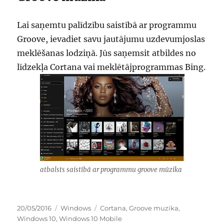
Lai saņemtu palīdzību saistībā ar programmu
Groove, ievadiet savu jautājumu uzdevumjoslas
meklēšanas lodziņā. Jūs saņemsit atbildes no
līdzekļa Cortana vai meklētājprogrammas Bing.
atbalsts saistībā ar programmu groove mūzika
Publicēts
Kategorijas
Birkas
20/05/2016
Windows
Cortana
,
Groove muzika
,
Windows 10
,
Windows 10 Mobile