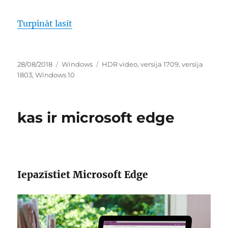
“prasības displejam hdr video atskaņ
Turpināt lasīt
Publicēts
Kategorijas
Birkas
28/08/2018
Windows
HDR video
,
versija 1709
,
versija
1803
,
Windows 10
kas ir microsoft edge
Iepazīstiet Microsoft Edge