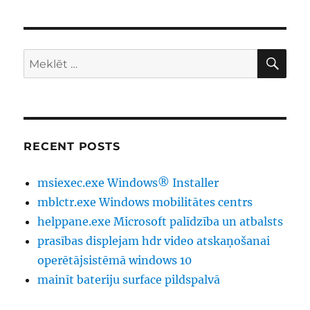
ME
Meklēt:
RECENT POSTS
msiexec.exe Windows® Installer
mblctr.exe Windows mobilitātes centrs
helppane.exe Microsoft palīdzība un atbalsts
prasības displejam hdr video atskaņošanai
operētājsistēmā windows 10
mainīt bateriju surface pildspalvā