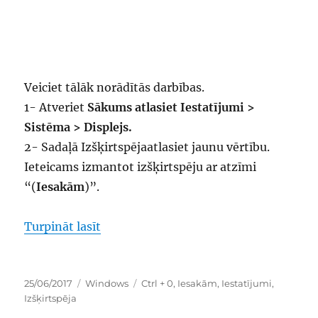
Veiciet tālāk norādītās darbības.
1- Atveriet
Sākums atlasiet Iestatījumi >
Sistēma > Displejs.
2- Sadaļā Izšķirtspējaatlasiet jaunu vērtību.
Ieteicams izmantot izšķirtspēju ar atzīmi
“(
Iesakām
)”.
“kā mainīt ekrāna izšķirtspēju operēt
Turpināt lasīt
Publicēts
Kategorijas
Birkas
25/06/2017
Windows
Ctrl + 0
,
Iesakām
,
Iestatījumi
,
Izšķirtspēja