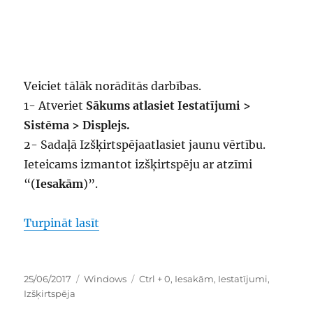
Veiciet tālāk norādītās darbības.
1- Atveriet
Sākums atlasiet Iestatījumi >
Sistēma > Displejs.
2- Sadaļā Izšķirtspējaatlasiet jaunu vērtību.
Ieteicams izmantot izšķirtspēju ar atzīmi
“(
Iesakām
)”.
“kā mainīt ekrāna izšķirtspēju operēt
Turpināt lasīt
Publicēts
Kategorijas
Birkas
25/06/2017
Windows
Ctrl + 0
,
Iesakām
,
Iestatījumi
,
Izšķirtspēja