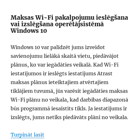
Maksas Wi-Fi pakalpojumu ieslēgšana
vai izslēgšana operētājsistēmā
Windows 10
Windows 10 var palīdzēt jums izveidot
savienojumu lielākā skaitā vietu, piedāvājot
plānus, ko var iegādāties veikalā. Kad Wi-Fi
iestatījumos ir ieslēgts iestatījums Atrast
maksas plānus ieteiktajiem atvērtajiem
tīklājiem tuvumā, jūs varēsit iegādāties maksas
Wi-Fi plānu no veikala, kad darbības diapazonā
būs programmā iesaistīts tīkls. Ja iestatījums ir
izslēgts, jums netiks piedāvāts plāni no veikala.
“kā atrast maksas wi-fi”
Turpināt lasīt