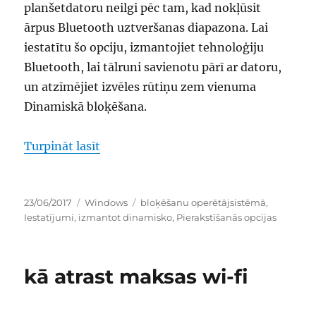
planšetdatoru neilgi pēc tam, kad nokļūsit
ārpus Bluetooth uztveršanas diapazona. Lai
iestatītu šo opciju, izmantojiet tehnoloģiju
Bluetooth, lai tālruni savienotu pārī ar datoru,
un atzīmējiet izvēles rūtiņu zem vienuma
Dinamiskā bloķēšana.
“kā izmantot dinamisko bloķēšanu op
Turpināt lasīt
Publicēts
Kategorijas
Birkas
23/06/2017
Windows
bloķēšanu operētājsistēmā
,
Iestatījumi
,
izmantot dinamisko
,
Pierakstīšanās opcijas
kā atrast maksas wi-fi