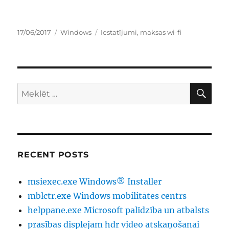
Publicēts
Kategorijas
Birkas
17/06/2017
Windows
Iestatījumi
,
maksas wi-fi
ME
Meklēt:
RECENT POSTS
msiexec.exe Windows® Installer
mblctr.exe Windows mobilitātes centrs
helppane.exe Microsoft palīdzība un atbalsts
prasības displejam hdr video atskaņošanai