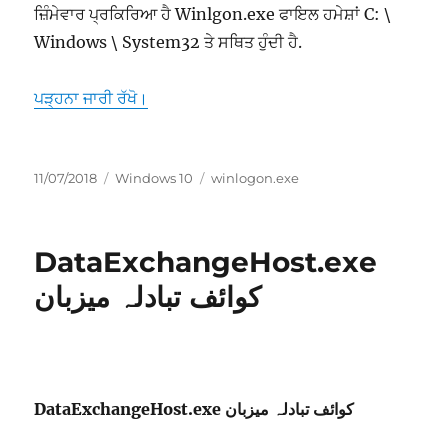
ਜ਼ਿੰਮੇਵਾਰ ਪ੍ਰਕਿਰਿਆ ਹੈ Winlgon.exe ਫਾਇਲ ਹਮੇਸ਼ਾਂ C: \
Windows \ System32 ਤੇ ਸਥਿਤ ਹੁੰਦੀ ਹੈ.
“winlogon.exe Windows ਲੌਗਔਨ ਅਨੁਪ੍ਰਯੋਗ”
ਪੜ੍ਹਨਾ ਜਾਰੀ ਰੱਖੋ।
ਸੰਪਾਦਿਤ
ਸ਼੍ਰੇਣੀਆਂ
ਟੈਗ
11/07/2018
Windows 10
winlogon.exe
ਹੋਇਆ
DataExchangeHost.exe
‎‎کوائف تبادلہ میزبان
DataExchangeHost.exe ‎‎کوائف تبادلہ میزبان