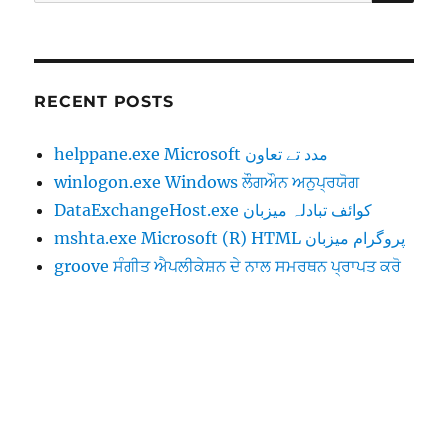
(ਇਸ
ਲਈ):
RECENT POSTS
helppane.exe ‎‎Microsoft مدد تے تعاون
winlogon.exe Windows ਲੌਗਔਨ ਅਨੁਪ੍ਰਯੋਗ
DataExchangeHost.exe ‎‎کوائف تبادلہ میزبان
mshta.exe ‎‎Microsoft (R) HTML پروگرام میزبان
groove ਸੰਗੀਤ ਐਪਲੀਕੇਸ਼ਨ ਦੇ ਨਾਲ ਸਮਰਥਨ ਪ੍ਰਾਪਤ ਕਰੋ