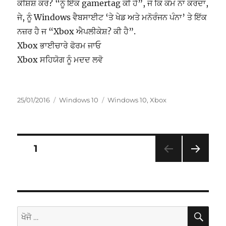
ਕੋਸ਼ਿਸ਼ ਕਰੋ? “ਨੂੰ ਇੱਕ gamertag ਕੀ ਹੈ”, ਜੋ ਕਿ ਕੰਮ ਨਾ ਕਰਦਾ,
ਜੇ, ਨੂੰ Windows ਵੈਬਸਾਈਟ ‘ਤੇ ਖੇਡ ਅਤੇ ਮਨੋਰੰਜਨ ਪੰਨਾ’ ਤੇ ਇੱਕ
ਨਜ਼ਰ ਹੈ ਜ “Xbox ਐਪਲੀਕੇਸ਼? ਕੀ ਹੈ”.
Xbox ਭਾਈਚਾਰੇ ਫੋਰਮ ਜਾਓ
Xbox ਸਹਿਯੋਗ ਨੂੰ ਮਦਦ ਲਵੋ
ਸੰਪਾਦਿਤ
ਸ਼੍ਰੇਣੀਆਂ
ਟੈਗ
25/01/2016
Windows 10
Windows 10
,
Xbox
ਹੋਇਆ
Posts
ਪੰਨਾ
1
ਅਗਲਾ
navigation
ਪੰਨਾ
ਖੋਜੋ
ਖੋਜੋ