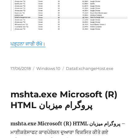
“DataExchangeHost.exe ‎‎کوائف تبادلہ میزبان”
ਪੜ੍ਹਨਾ ਜਾਰੀ ਰੱਖੋ।
ਸੰਪਾਦਿਤ
ਸ਼੍ਰੇਣੀਆਂ
ਟੈਗ
17/06/2018
Windows 10
DataExchangeHost.exe
ਹੋਇਆ
mshta.exe ‎‎Microsoft (R)
HTML پروگرام میزبان
mshta.exe ‎‎Microsoft (R) HTML پروگرام میزبان
–
ਮਾਈਕਰੋਸਾਫਟ ਕਾਰਪੋਰੇਸ਼ਨ ਦੁਆਰਾ ਵਿਕਸਿਤ ਕੀਤੇ ਗਏ