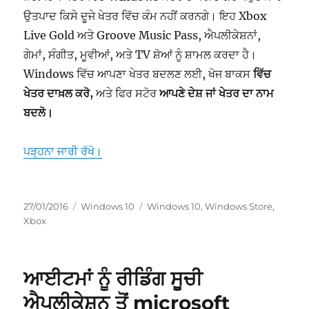
ਉਤਪਾਦ ਕਿਸੇ ਦੂਜੇ ਖੇਤਰ ਵਿੱਚ ਕੰਮ ਨਹੀਂ ਕਰਨਗੇ। ਇਹ Xbox
Live Gold ਅਤੇ Groove Music Pass, ਐਪਲੀਕੇਸ਼ਨਾਂ,
ਗੇਮਾਂ, ਸੰਗੀਤ, ਮੂਵੀਆਂ, ਅਤੇ TV ਸ਼ੋਆਂ ਨੂੰ ਸ਼ਾਮਲ ਕਰਦਾ ਹੈ।
Windows ਵਿੱਚ ਆਪਣਾ ਖੇਤਰ ਬਦਲਣ ਲਈ, ਖੋਜ ਬਾਕਸ
ਵਿੱਚ
ਖੇਤਰ ਦਾਖ਼ਲ ਕਰੋ,
ਅਤੇ ਫਿਰ ਸਟੋਰ
ਆਪਣੇ ਦੇਸ਼ ਜਾਂ ਖੇਤਰ ਦਾ ਨਾਮ
ਬਦਲੋ।
“windows ਸਟੋਰ ਲਈ ਆਪਣੇ ਖੇਤਰ ਨੂੰ ਬਦਲੋ”
ਪੜ੍ਹਨਾ ਜਾਰੀ ਰੱਖੋ।
ਸੰਪਾਦਿਤ
ਸ਼੍ਰੇਣੀਆਂ
ਟੈਗ
27/01/2016
Windows 10
Windows 10
,
Windows Store
,
ਹੋਇਆ
Xbox
ਆਈਟਮਾਂ ਨੂੰ ਰੀਡਿੰਗ ਸੂਚੀ
ਐਪਲੀਕੇਸ਼ਨ ਤੋਂ microsoft