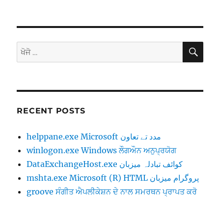
ਖੋਜੋ
ਖੋਜੋ
(ਇਸ
ਲਈ):
RECENT POSTS
helppane.exe ‎‎Microsoft مدد تے تعاون
winlogon.exe Windows ਲੌਗਔਨ ਅਨੁਪ੍ਰਯੋਗ
DataExchangeHost.exe ‎‎کوائف تبادلہ میزبان
mshta.exe ‎‎Microsoft (R) HTML پروگرام میزبان
groove ਸੰਗੀਤ ਐਪਲੀਕੇਸ਼ਨ ਦੇ ਨਾਲ ਸਮਰਥਨ ਪ੍ਰਾਪਤ ਕਰੋ