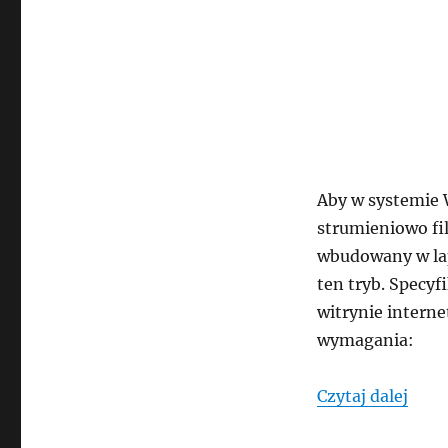
Aby w systemie 
strumieniowo fi
wbudowany w lap
ten tryb. Specyf
witrynie intern
wymagania:
„wym
Czytaj dalej