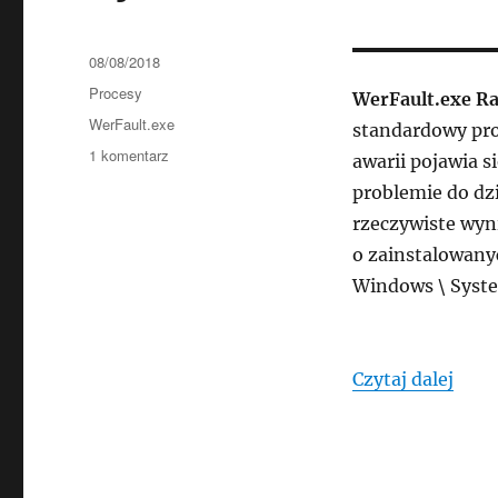
Data
08/08/2018
publikacji
Kategorie
Procesy
WerFault.exe R
Tagi
WerFault.exe
standardowy pro
do
1 komentarz
awarii pojawia 
WerFault.exe
problemie do dz
Raportowanie
rzeczywiste wyni
problemów
z
o zainstalowany
systemem
Windows \ Syste
Windows
„Wer
Czytaj dalej