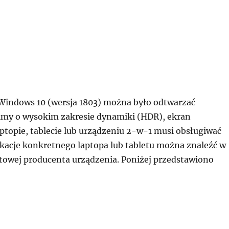
Windows 10 (wersja 1803) można było odtwarzać
lmy o wysokim zakresie dynamiki (HDR), ekran
topie, tablecie lub urządzeniu 2-w-1 musi obsługiwać
ikacje konkretnego laptopa lub tabletu można znaleźć w
etowej producenta urządzenia. Poniżej przedstawiono
agania dotyczące wyświetlania filmów hdr w systemie 