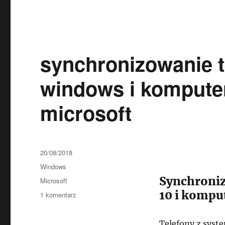
synchronizowanie 
windows i kompute
microsoft
Data
20/08/2018
publikacji
Kategorie
Windows
Synchroniz
Tagi
Microsoft
10 i kompu
do
1 komentarz
synchronizowanie
telefonu
Telefony z sys