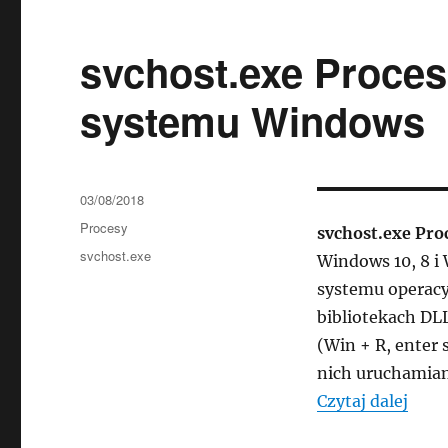
svchost.exe Proces
systemu Windows
Data
03/08/2018
publikacji
Kategorie
Procesy
svchost.exe Pro
Tagi
svchost.exe
Windows 10, 8 i
systemu operac
bibliotekach DLL
(Win + R, enter 
nich uruchamian
„svc
Czytaj dalej