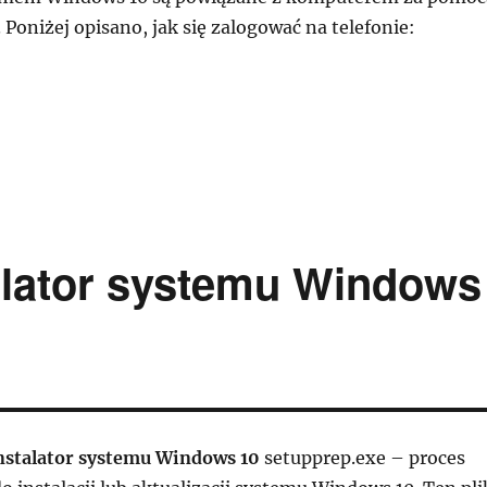
 Poniżej opisano, jak się zalogować na telefonie:
chronizowanie telefonu z systemem windows i komputer
alator systemu Windows
nstalator systemu Windows 10
setupprep.exe – proces