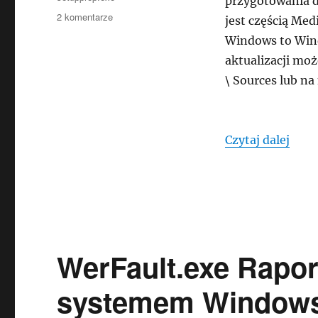
przygotowania do
do
2 komentarze
jest częścią Me
setupprep.exe
Windows to Wind
Instalator
aktualizacji moż
systemu
Windows
\ Sources lub na
10
„set
Czytaj dalej
WerFault.exe Rapo
systemem Window