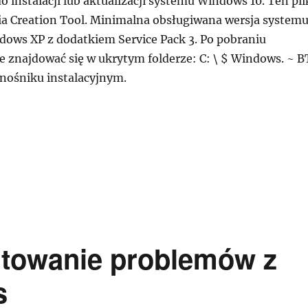
 instalacji lub aktualizacji systemu Windows 10. Ten pli
dia Creation Tool. Minimalna obsługiwana wersja system
ows XP z dodatkiem Service Pack 3. Po pobraniu
e znajdować się w ukrytym folderze: C: \ $ Windows. ~ B
 nośniku instalacyjnym.
upprep.exe Instalator systemu Windows 10”
rtowanie problemów z
s