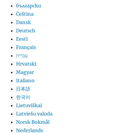
български
Čeština
Dansk
Deutsch
Eesti
Français
עברית
Hrvatski
Magyar
Italiano
日本語
한국어
Lietuviškai
Latviešu valoda
Norsk Bokmål
Nederlands