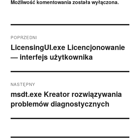
Możliwość komentowania została wyłączona.
Nawigacja
POPRZEDNI
wpisu
LicensingUI.exe Licencjonowanie
Poprzedni
— interfejs użytkownika
wpis:
NASTĘPNY
msdt.exe Kreator rozwiązywania
Następny
problemów diagnostycznych
wpis: