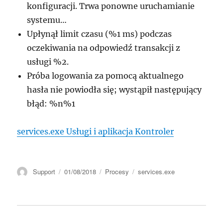
konfiguracji. Trwa ponowne uruchamianie
systemu…
Upłynął limit czasu (%1 ms) podczas
oczekiwania na odpowiedź transakcji z
usługi %2.
Próba logowania za pomocą aktualnego
hasła nie powiodła się; wystąpił następujący
błąd: %n%1
services.exe Usługi i aplikacja Kontroler
Autor
Data
Kategorie
Tagi
Support
01/08/2018
Procesy
services.exe
publikacji