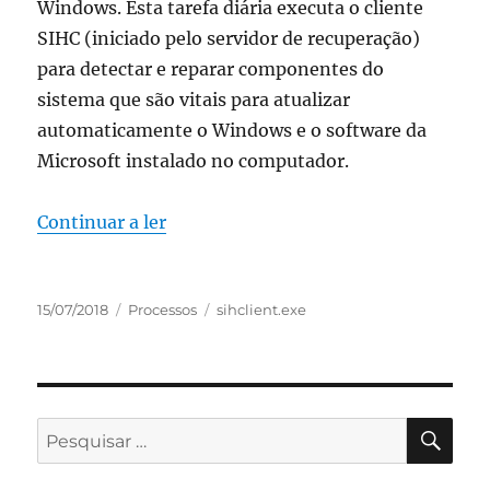
Windows. Esta tarefa diária executa o cliente
SIHC (iniciado pelo servidor de recuperação)
para detectar e reparar componentes do
sistema que são vitais para atualizar
automaticamente o Windows e o software da
Microsoft instalado no computador.
“sihclient.exe Cliente SIH”
Continuar a ler
Publicado
Categorias
Etiquetas
15/07/2018
Processos
sihclient.exe
em
PES
Pesquisar
por: