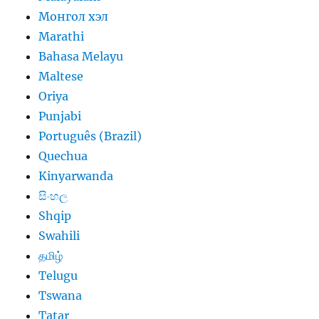
Монгол хэл
Marathi
Bahasa Melayu
Maltese
Oriya
Punjabi
Português (Brazil)
Quechua
Kinyarwanda
සිංහල
Shqip
Swahili
தமிழ்
Telugu
Tswana
Tatar