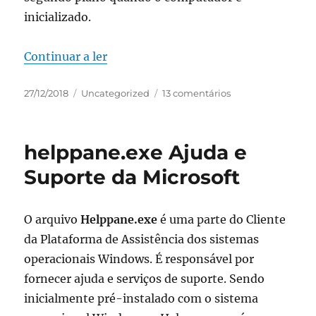
inicializado.
“msconfig.exe System Configuration 
Continuar a ler
Publicado
Categorias
em
27/12/2018
Uncategorized
13 comentários
em
msconfig.exe
System
Configuration
helppane.exe Ajuda e
Utility
Suporte da Microsoft
O arquivo
Helppane.exe
é uma parte do Cliente
da Plataforma de Assistência dos sistemas
operacionais Windows. É responsável por
fornecer ajuda e serviços de suporte. Sendo
inicialmente pré-instalado com o sistema