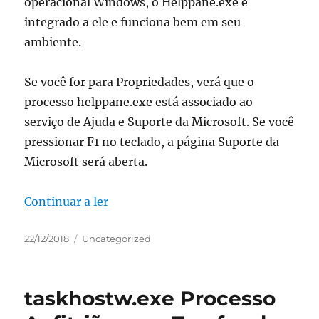
operacional Windows, o Helppane.exe é
integrado a ele e funciona bem em seu
ambiente.
Se você for para Propriedades, verá que o
processo helppane.exe está associado ao
serviço de Ajuda e Suporte da Microsoft. Se você
pressionar F1 no teclado, a página Suporte da
Microsoft será aberta.
“helppane.exe Ajuda e Suporte da Mi
Continuar a ler
Publicado
Categorias
22/12/2018
Uncategorized
em
taskhostw.exe Processo