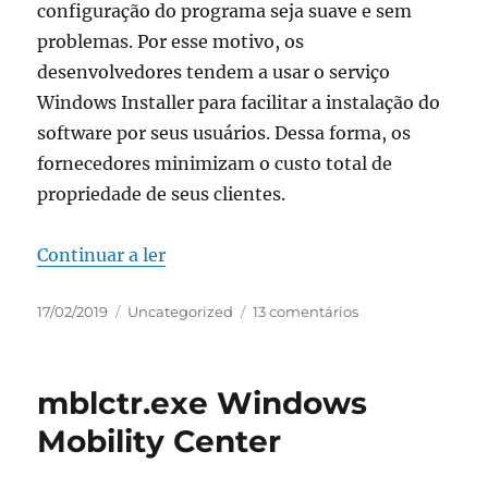
configuração do programa seja suave e sem
problemas. Por esse motivo, os
desenvolvedores tendem a usar o serviço
Windows Installer para facilitar a instalação do
software por seus usuários. Dessa forma, os
fornecedores minimizam o custo total de
propriedade de seus clientes.
“msiexec.exe Windows® Installer”
Continuar a ler
Publicado
Categorias
em
17/02/2019
Uncategorized
13 comentários
em
msiexec.exe
Windows®
Installer
mblctr.exe Windows
Mobility Center