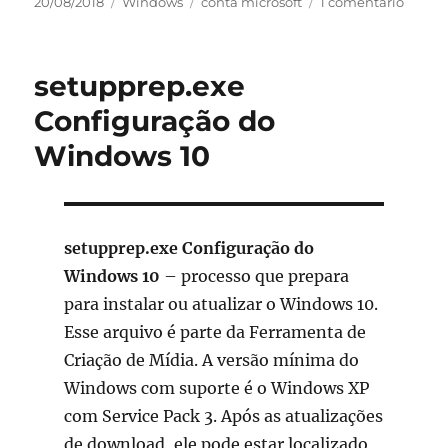
Publicado
Categorias
Etiquetas
em
20/08/2018
Windows
conta microsoft
1 comentário
em
sincro
o
telemó
setupprep.exe
windo
e
Configuração do
o
Windows 10
pc
com
a
conta
micros
setupprep.exe Configuração do
Windows 10
– processo que prepara
para instalar ou atualizar o Windows 10.
Esse arquivo é parte da Ferramenta de
Criação de Mídia. A versão mínima do
Windows com suporte é o Windows XP
com Service Pack 3. Após as atualizações
de download, ele pode estar localizado