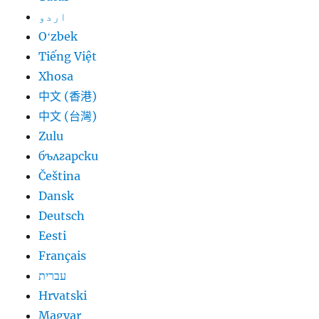
اردو
Oʻzbek
Tiếng Việt
Xhosa
中文 (香港)
中文 (台灣)
Zulu
български
Čeština
Dansk
Deutsch
Eesti
Français
עברית
Hrvatski
Magyar