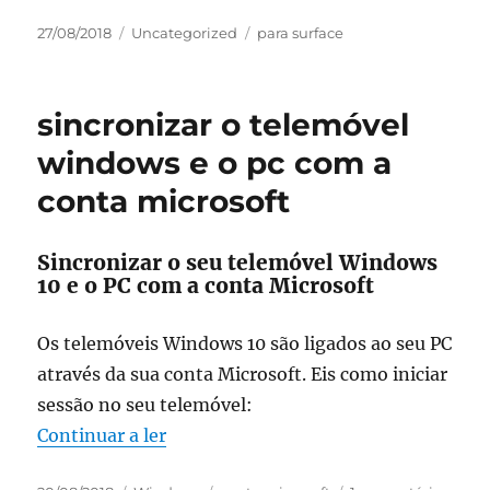
Publicado
Categorias
Etiquetas
27/08/2018
Uncategorized
para surface
em
sincronizar o telemóvel
windows e o pc com a
conta microsoft
Sincronizar o seu telemóvel Windows
10 e o PC com a conta Microsoft
Os telemóveis Windows 10 são ligados ao seu PC
através da sua conta Microsoft. Eis como iniciar
sessão no seu telemóvel:
“sincronizar o telemóvel windows e 
Continuar a ler