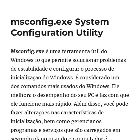
em
mblctr.exe
Windows
Mobility
msconfig.exe System
Center
Configuration Utility
Msconfig.exe
é uma ferramenta útil do
Windows 10 que permite solucionar problemas
de estabilidade e configurar o processo de
inicialização do Windows. É considerado um
dos comandos mais usados ​​do Windows. Ele
melhora o desempenho do seu PC e faz com que
ele funcione mais rápido. Além disso, você pode
fazer alterações nas características de
inicialização, bem como gerenciar os
programas e serviços que são carregados em
segundo plano quando o computador é