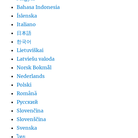
Bahasa Indonesia
Íslenska
Italiano
日本語
한국어
Lietuviškai
Latviešu valoda
Norsk Bokmål
Nederlands
Polski
Română
Русский
Slovenčina
Slovenščina
Svenska
ไทย