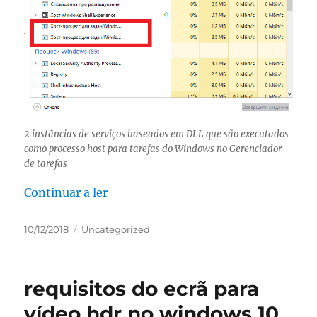
2 instâncias de serviços baseados em DLL que são executados
como processo host para tarefas do Windows no Gerenciador
de tarefas
“taskhostw.exe Processo Anfitrião p
Continuar a ler
Publicado
Categorias
10/12/2018
Uncategorized
em
requisitos do ecrã para
vídeo hdr no windows 10