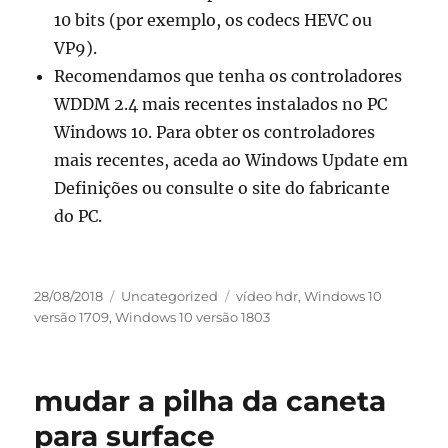
10 bits (por exemplo, os codecs HEVC ou
VP9).
Recomendamos que tenha os controladores
WDDM 2.4 mais recentes instalados no PC
Windows 10. Para obter os controladores
mais recentes, aceda ao Windows Update em
Definições ou consulte o site do fabricante
do PC.
Publicado
Categorias
Etiquetas
28/08/2018
Uncategorized
vídeo hdr
,
Windows 10
em
versão 1709
,
Windows 10 versão 1803
mudar a pilha da caneta
para surface