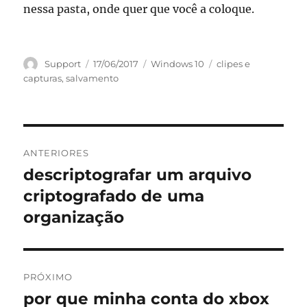
nessa pasta, onde quer que você a coloque.
Autor
Publicado
Categorias
Tags
Support
17/06/2017
Windows 10
clipes e
em
capturas
,
salvamento
Navegação
ANTERIORES
de
descriptografar um arquivo
Post
anterior:
criptografado de uma
Post
organização
PRÓXIMO
por que minha conta do xbox
Próximo