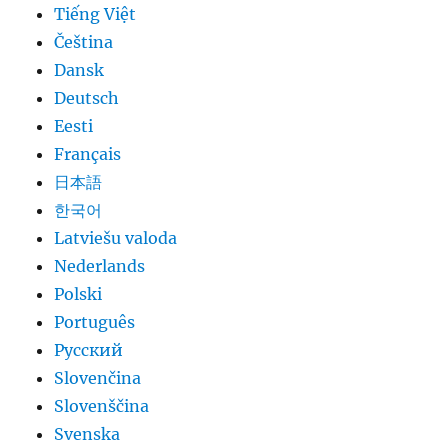
Tiếng Việt
Čeština
Dansk
Deutsch
Eesti
Français
日本語
한국어
Latviešu valoda
Nederlands
Polski
Português
Русский
Slovenčina
Slovenščina
Svenska