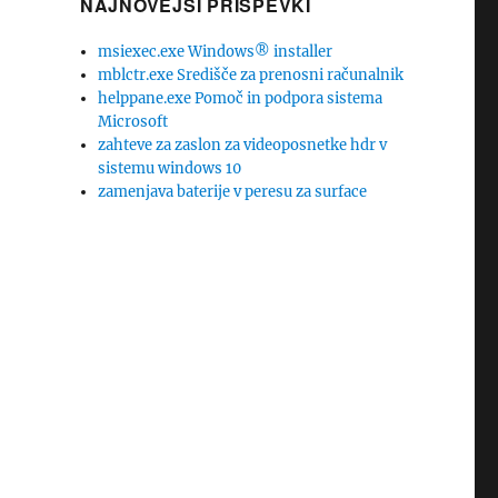
NAJNOVEJŠI PRISPEVKI
msiexec.exe Windows® installer
mblctr.exe Središče za prenosni računalnik
helppane.exe Pomoč in podpora sistema
Microsoft
zahteve za zaslon za videoposnetke hdr v
sistemu windows 10
zamenjava baterije v peresu za surface