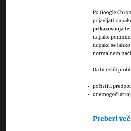
Po Google Chrom
pojavljati napak
prikazovanja te
napake pomnilnik
napaka se lahko 
normalnem način
Da bi rešili pr
počistiti predpo
onemogoči stroj
Preberi več