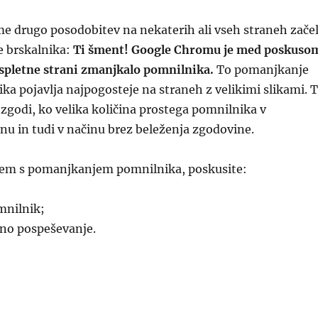
e drugo posodobitev na nekaterih ali vseh straneh zače
e brskalnika:
Ti šment! Google Chromu je med poskuso
 spletne strani zmanjkalo pomnilnika.
To pomanjkanje
a pojavlja najpogosteje na straneh z velikimi slikami. 
zgodi, ko velika količina prostega pomnilnika v
u in tudi v načinu brez beleženja zgodovine.
oblem s pomanjkanjem pomnilnika, poskusite:
mnilnik;
no pospeševanje.
“Google Chromu je med poskusom prik