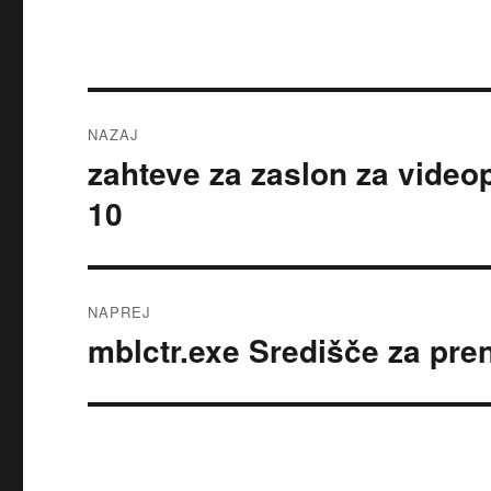
Navigacija
NAZAJ
prispevka
zahteve za zaslon za vide
Prejšnji
prispevek:
10
NAPREJ
mblctr.exe Središče za pre
Naslednji
prispevek: