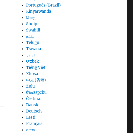
Português (Brazil)
Kinyarwanda
සිංහල
Shqip
Swahili
தமிழ்
Telugu
Tswana
اردو
Oʻzbek
Tiếng Việt
Xhosa
中文 (香港)
Zulu
български
Čeština
Dansk
Deutsch
Eesti
Français
עברית