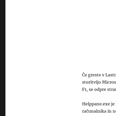
Če greste v Last
storitvijo Micro
F1, se odpre str
Helppane.exe je 
računalnika in n