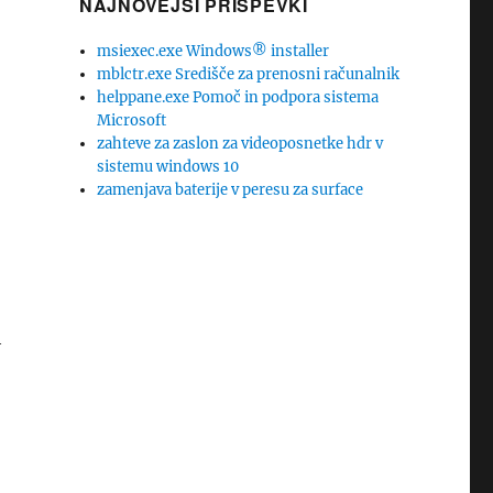
NAJNOVEJŠI PRISPEVKI
msiexec.exe Windows® installer
mblctr.exe Središče za prenosni računalnik
helppane.exe Pomoč in podpora sistema
Microsoft
zahteve za zaslon za videoposnetke hdr v
sistemu windows 10
zamenjava baterije v peresu za surface
h