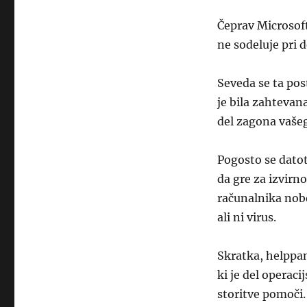
Čeprav Microsof
ne sodeluje pri 
Seveda se ta pos
je bila zahtevan
del zagona vaše
Pogosto se dato
da gre za izvirn
računalnika nobe
ali ni virus.
Skratka, helppa
ki je del operac
storitve pomoči.