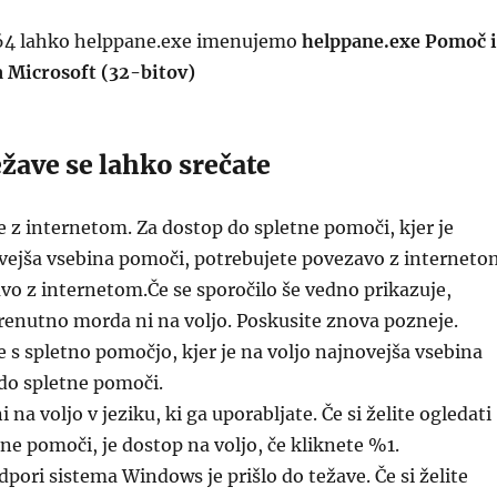
64 lahko helppane.exe imenujemo
helppane.exe Pomoč 
 Microsoft (32-bitov)
žave se lahko srečate
z internetom. Za dostop do spletne pomoči, kjer je
vejša vsebina pomoči, potrebujete povezavo z interneto
vo z internetom.Če se sporočilo še vedno prikazuje,
renutno morda ni na voljo. Poskusite znova pozneje.
s spletno pomočjo, kjer je na voljo najnovejša vsebina
do spletne pomoči.
na voljo v jeziku, ki ga uporabljate. Če si želite ogledati
ne pomoči, je dostop na voljo, če kliknete %1.
dpori sistema Windows je prišlo do težave. Če si želite