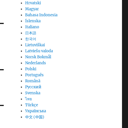
Hrvatski
Magyar
Bahasa Indonesia
Íslenska
Italiano
日本語
한국어
Lietuviškai
Latviešu valoda
Norsk Bokmål
Nederlands
Polski
Português
Română
Русский
Svenska
ไทย
Türkçe
Українська
中文 (中国)