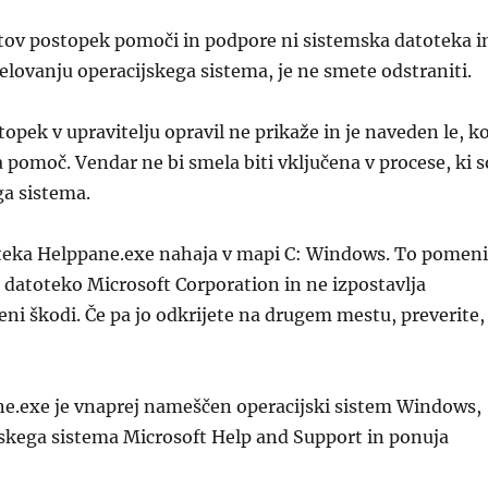
tov postopek pomoči in podpore ni sistemska datoteka i
delovanju operacijskega sistema, je ne smete odstraniti.
topek v upravitelju opravil ne prikaže in je naveden le, k
a pomoč. Vendar ne bi smela biti vključena v procese, ki s
ga sistema.
teka Helppane.exe nahaja v mapi C: Windows. To pomeni
o datoteko Microsoft Corporation in ne izpostavlja
ni škodi. Če pa jo odkrijete na drugem mestu, preverite,
ne.exe je vnaprej nameščen operacijski sistem Windows,
ijskega sistema Microsoft Help and Support in ponuja