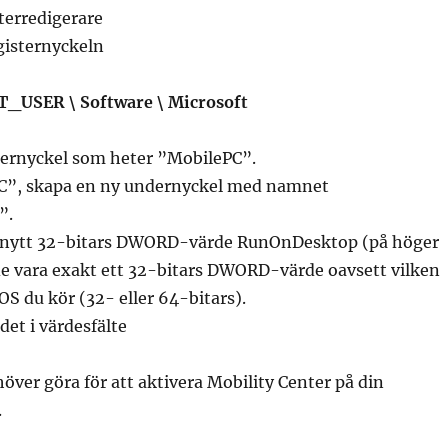
terredigerare
gisternyckeln
USER \ Software \ Microsoft
ernyckel som heter ”MobilePC”.
C”, skapa en ny undernyckel med namnet
”.
t nytt 32-bitars DWORD-värde RunOnDesktop (på höger
de vara exakt ett 32-bitars DWORD-värde oavsett vilken
S du kör (32- eller 64-bitars).
det i värdesfälte
höver göra för att aktivera Mobility Center på din
.