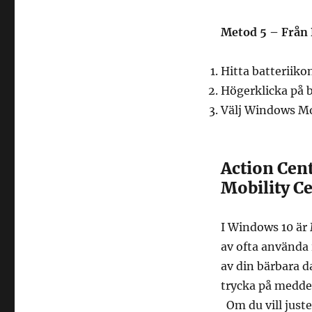
Metod 5 – Från
Hitta batteriiko
Högerklicka på b
Välj Windows Mo
Action Cent
Mobility C
I Windows 10 är 
av ofta använda 
av din bärbara da
trycka på meddel
Om du vill just