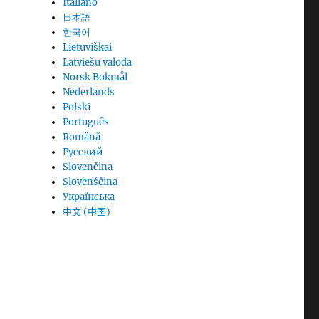
Italiano
日本語
한국어
Lietuviškai
Latviešu valoda
Norsk Bokmål
Nederlands
Polski
Português
Română
Русский
Slovenčina
Slovenščina
Українська
中文 (中国)