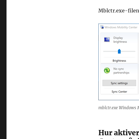
Mblctr.exe-filen
mblctr.exe Windows M
Hur aktive