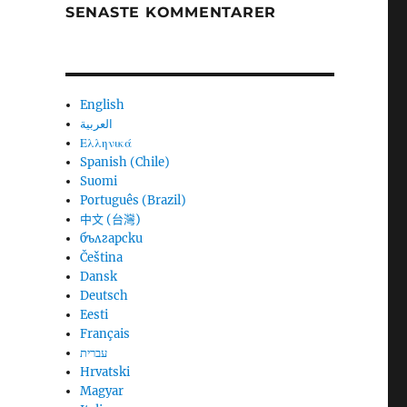
SENASTE KOMMENTARER
English
العربية
Ελληνικά
Spanish (Chile)
Suomi
Português (Brazil)
中文 (台灣)
български
Čeština
Dansk
Deutsch
Eesti
Français
עברית
Hrvatski
Magyar