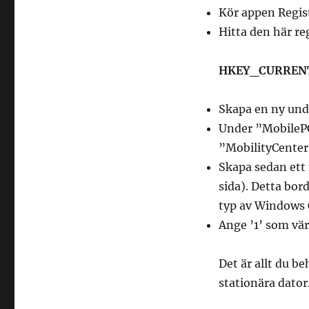
Kör appen Regis
Hitta den här re
HKEY_CURRENT_
Skapa en ny und
Under ”MobileP
”MobilityCenter
Skapa sedan et
sida). Detta bor
typ av Windows O
Ange ’1’ som vär
Det är allt du be
stationära dator