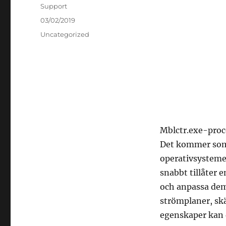
Författare
Support
Publicerat
03/02/2019
den
Kategorier
Uncategorized
Mblctr.exe-proc
Det kommer som 
operativsysteme
snabbt tillåter 
och anpassa dem
strömplaner, sk
egenskaper kan d