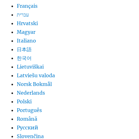
Français
עברית
Hrvatski
Magyar
Italiano
日本語
한국어
Lietuviškai
Latviešu valoda
Norsk Bokmål
Nederlands
Polski
Português
Română
Русский
Slovenčina