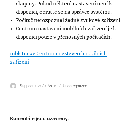
skupiny. Pokud některé nastavení není k
dispozici, obraťte se na správce systému.
Počítač nerozpoznal žádné zvukové zařízení.
Centrum nastavení mobilních zařízení je k
dispozici pouze v přenosných počítačích.
mblctr.exe Centrum nastavení mobilních
zařízení
Autor:
Publikováno:
Rubriky:
Support
30/01/2019
Uncategorized
Komentáře jsou uzavřeny.