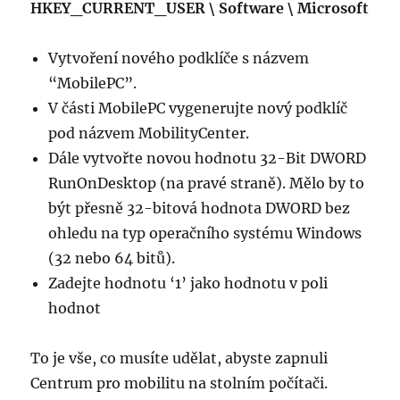
HKEY_CURRENT_USER \ Software \ Microsoft
Vytvoření nového podklíče s názvem
“MobilePC”.
V části MobilePC vygenerujte nový podklíč
pod názvem MobilityCenter.
Dále vytvořte novou hodnotu 32-Bit DWORD
RunOnDesktop (na pravé straně). Mělo by to
být přesně 32-bitová hodnota DWORD bez
ohledu na typ operačního systému Windows
(32 nebo 64 bitů).
Zadejte hodnotu ‘1’ jako hodnotu v poli
hodnot
To je vše, co musíte udělat, abyste zapnuli
Centrum pro mobilitu na stolním počítači.