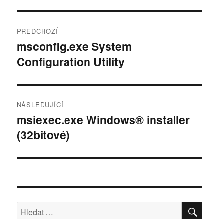
Post
PŘEDCHOZÍ
navigation
msconfig.exe System
Předchozí
Configuration Utility
příspěvek:
NÁSLEDUJÍCÍ
msiexec.exe Windows® installer
Následující
(32bitové)
příspěvek:
HLE
Hledat: