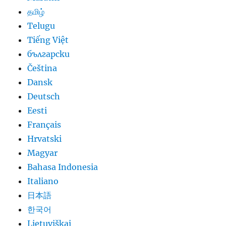
தமிழ்
Telugu
Tiếng Việt
български
Čeština
Dansk
Deutsch
Eesti
Français
Hrvatski
Magyar
Bahasa Indonesia
Italiano
日本語
한국어
Lietuviškai