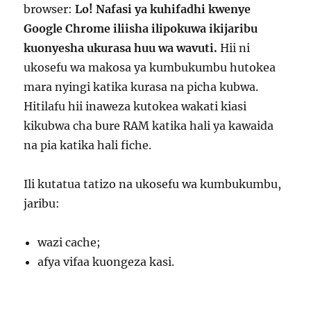
browser:
Lo! Nafasi ya kuhifadhi kwenye
Google Chrome iliisha ilipokuwa ikijaribu
kuonyesha ukurasa huu wa wavuti.
Hii ni
ukosefu wa makosa ya kumbukumbu hutokea
mara nyingi katika kurasa na picha kubwa.
Hitilafu hii inaweza kutokea wakati kiasi
kikubwa cha bure RAM katika hali ya kawaida
na pia katika hali fiche.
Ili kutatua tatizo na ukosefu wa kumbukumbu,
jaribu:
wazi cache;
afya vifaa kuongeza kasi.