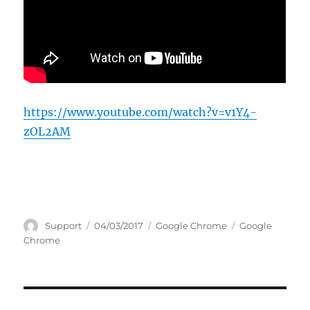
https://www.youtube.com/watch?v=v1Y4-
zOL2AM
Author
Posted
Categories
Tags
Support
04/03/2017
Google Chrome
Google
on
Chrome
Post