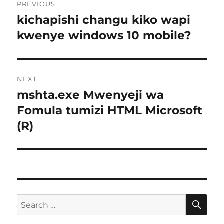
PREVIOUS
navigation
kichapishi changu kiko wapi
Previous
post:
kwenye windows 10 mobile?
NEXT
mshta.exe Mwenyeji wa
Next
post:
Fomula tumizi HTML Microsoft
(R)
SE
Search
for: