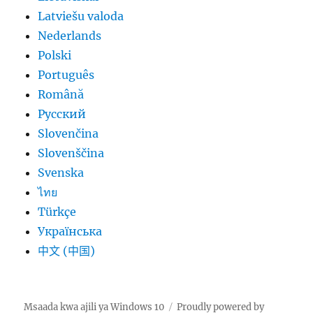
Latviešu valoda
Nederlands
Polski
Português
Română
Русский
Slovenčina
Slovenščina
Svenska
ไทย
Türkçe
Українська
中文 (中国)
Msaada kwa ajili ya Windows 10
Proudly powered by