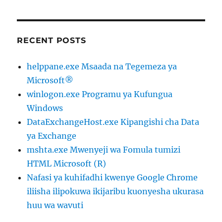
RECENT POSTS
helppane.exe Msaada na Tegemeza ya
Microsoft®
winlogon.exe Programu ya Kufungua
Windows
DataExchangeHost.exe Kipangishi cha Data
ya Exchange
mshta.exe Mwenyeji wa Fomula tumizi
HTML Microsoft (R)
Nafasi ya kuhifadhi kwenye Google Chrome
iliisha ilipokuwa ikijaribu kuonyesha ukurasa
huu wa wavuti