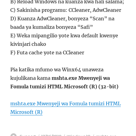
B) Reload Windows na kuanza kwa hali salama;
C) Sakinisha programu: CCleaner, AdwCleaner
D) Kuanza AdwCleaner, bonyeza “Scan” na
baada ya kumaliza bonyeza “Safi”
E) Weka mipangilio yote kwa default kwenye
kivinjari chako
F) Futa cache yote na CCleaner
Pia katika mfumo wa Winx64 unaweza
kujulikana kama
mshta.exe Mwenyeji wa
Fomula tumizi HTML Microsoft (R) (32-bit)
mshta.exe Mwenyeji wa Fomula tumizi HTML
Microsoft (R)