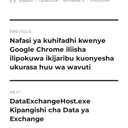
Author
Posted
Categories
Tags
Support
13/06/2018
Windows 10
mshta.exe
on
Post
PREVIOUS
navigation
Nafasi ya kuhifadhi kwenye
Previous
post:
Google Chrome iliisha
ilipokuwa ikijaribu kuonyesha
ukurasa huu wa wavuti
NEXT
DataExchangeHost.exe
Next
post:
Kipangishi cha Data ya
Exchange