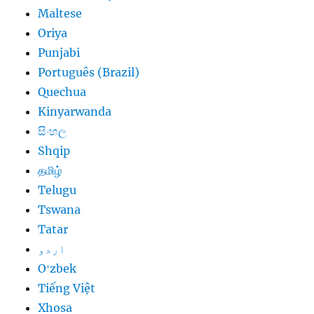
Maltese
Oriya
Punjabi
Português (Brazil)
Quechua
Kinyarwanda
සිංහල
Shqip
தமிழ்
Telugu
Tswana
Tatar
اردو
Oʻzbek
Tiếng Việt
Xhosa