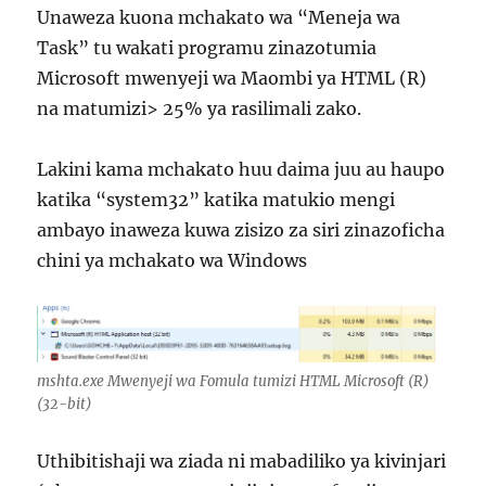
Unaweza kuona mchakato wa “Meneja wa
Task” tu wakati programu zinazotumia
Microsoft mwenyeji wa Maombi ya HTML (R)
na matumizi> 25% ya rasilimali zako.
Lakini kama mchakato huu daima juu au haupo
katika “system32” katika matukio mengi
ambayo inaweza kuwa zisizo za siri zinazoficha
chini ya mchakato wa Windows
mshta.exe Mwenyeji wa Fomula tumizi HTML Microsoft (R)
(32-bit)
Uthibitishaji wa ziada ni mabadiliko ya kivinjari