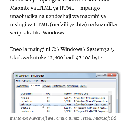
Maombi ya HTML ya HTML – mpango
unaohusika na uendeshaji wa maombi ya
msingi ya HTML (mafaili ya .hta) na kuandika
scripts katika Windows.
Eneo la msingi ni C: \ Windows \ System32 \.
Ukubwa kutoka 12,800 hadi 47,104 byte.
mshta.exe Mwenyeji wa Fomula tumizi HTML Microsoft (R)