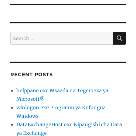
SE
Search
for:
RECENT POSTS
helppane.exe Msaada na Tegemeza ya
Microsoft®
winlogon.exe Programu ya Kufungua
Windows
DataExchangeHost.exe Kipangishi cha Data
ya Exchange