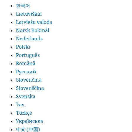
한국어
Lietuviškai
Latviešu valoda
Norsk Bokmål
Nederlands
Polski
Português
Română
Русский
Slovenčina
Slovenščina
Svenska
ไทย
Türkçe
Українська
中文 (中国)