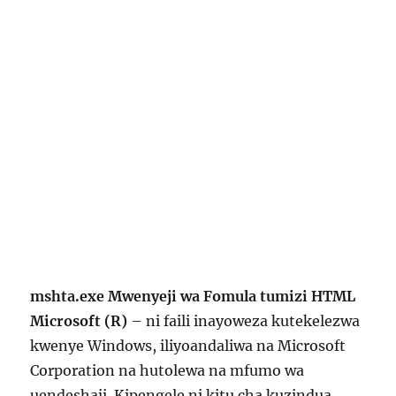
mshta.exe Mwenyeji wa Fomula tumizi HTML
Microsoft (R)
– ni faili inayoweza kutekelezwa
kwenye Windows, iliyoandaliwa na Microsoft
Corporation na hutolewa na mfumo wa
uendeshaji. Kipengele ni kitu cha kuzindua