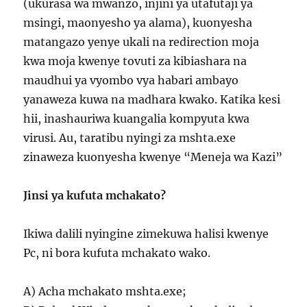
(ukurasa wa mwanzo, injini ya utafutaji ya
msingi, maonyesho ya alama), kuonyesha
matangazo yenye ukali na redirection moja
kwa moja kwenye tovuti za kibiashara na
maudhui ya vyombo vya habari ambayo
yanaweza kuwa na madhara kwako. Katika kesi
hii, inashauriwa kuangalia kompyuta kwa
virusi. Au, taratibu nyingi za mshta.exe
zinaweza kuonyesha kwenye “Meneja wa Kazi”
Jinsi ya kufuta mchakato?
Ikiwa dalili nyingine zimekuwa halisi kwenye
Pc, ni bora kufuta mchakato wako.
A) Acha mchakato mshta.exe;