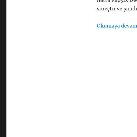
hatta Flip3D. Dw
süreçtir ve şimdi
Okumaya devam