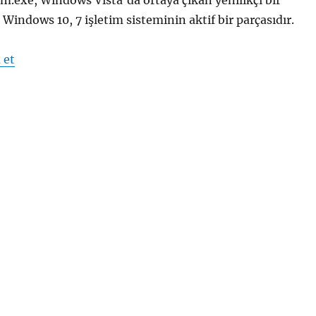
m.exe, Windows Vista’da ortaya çıkan yenilikçi bir
 Windows 10, 7 işletim sisteminin aktif bir parçasıdır.
“dwm.exe Masaüstü Pencere Yöneticisi”
 et