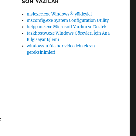
SON YAZILAR
msiexec.exe Windows® yükleyici
msconfig.exe System Configuration Utility
helppane.exe Microsoft Yardım ve Destek
taskhostw.exe Windows Görevleri İçin Ana
Bilgisayar İşlemi
windows 10’da hdr video için ekran
gereksinimleri
r