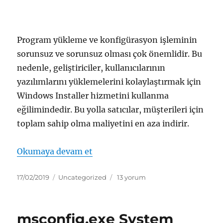
Program yükleme ve konfigürasyon işleminin
sorunsuz ve sorunsuz olması çok önemlidir. Bu
nedenle, geliştiriciler, kullanıcılarının
yazılımlarını yüklemelerini kolaylaştırmak için
Windows Installer hizmetini kullanma
eğilimindedir. Bu yolla satıcılar, müşterileri için
toplam sahip olma maliyetini en aza indirir.
“msiexec.exe Windows® yükleyi
Okumaya devam et
Yayın
Kategoriler
msiexec.exe
17/02/2019
Uncategorized
13 yorum
tarihi
Windows®
yükleyici
için
msconfig.exe System