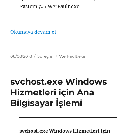
System32 \ WerFault.exe
“WerFault.exe Windows Sorun B
Okumaya devam et
Yayın
Kategoriler
Etiketler
08/08/2018
Süreçler
WerFault.exe
tarihi
svchost.exe Windows
Hizmetleri için Ana
Bilgisayar İşlemi
svchost.exe Windows Hizmetleri için