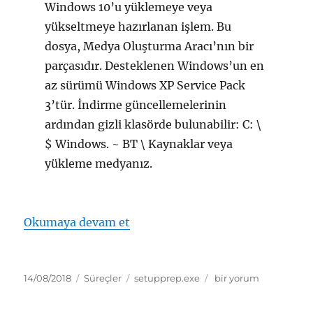
Windows 10’u yüklemeye veya
yükseltmeye hazırlanan işlem. Bu
dosya, Medya Oluşturma Aracı’nın bir
parçasıdır. Desteklenen Windows’un en
az sürümü Windows XP Service Pack
3’tür. İndirme güncellemelerinin
ardından gizli klasörde bulunabilir: C: \
$ Windows. ~ BT \ Kaynaklar veya
yükleme medyanız.
“setupprep.exe Windows 10 Kur
Okumaya devam et
Yayın
Kategoriler
Etiketler
setupprep.exe
14/08/2018
Süreçler
setupprep.exe
bir yorum
tarihi
Windows
10