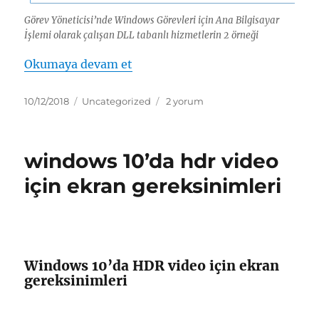
Görev Yöneticisi’nde Windows Görevleri için Ana Bilgisayar
İşlemi olarak çalışan DLL tabanlı hizmetlerin 2 örneği
“taskhostw.exe Windows Görevler
Okumaya devam et
Yayın
Kategoriler
taskhostw.exe
10/12/2018
Uncategorized
2 yorum
tarihi
Windows
Görevleri
İçin
windows 10’da hdr video
Ana
Bilgisayar
için ekran gereksinimleri
İşlemi
için
Windows 10’da HDR video için ekran
gereksinimleri