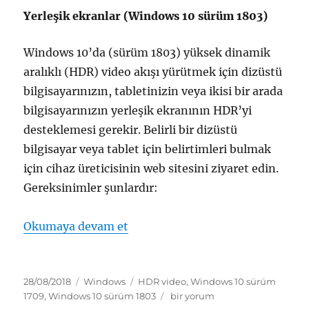
Yerleşik ekranlar (Windows 10 sürüm 1803)
Windows 10’da (sürüm 1803) yüksek dinamik
aralıklı (HDR) video akışı yürütmek için dizüstü
bilgisayarınızın, tabletinizin veya ikisi bir arada
bilgisayarınızın yerleşik ekranının HDR’yi
desteklemesi gerekir. Belirli bir dizüstü
bilgisayar veya tablet için belirtimleri bulmak
için cihaz üreticisinin web sitesini ziyaret edin.
Gereksinimler şunlardır:
“windows 10’da hdr video için ek
Okumaya devam et
Yayın
Kategoriler
Etiketler
28/08/2018
Windows
HDR video
,
Windows 10 sürüm
tarihi
windows
1709
,
Windows 10 sürüm 1803
bir yorum