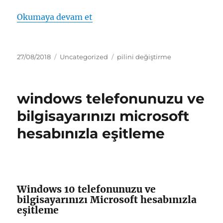
“surface kaleminin pilini değişt
Okumaya devam et
Yayın
Kategoriler
Etiketler
27/08/2018
Uncategorized
pilini değiştirme
tarihi
windows telefonunuzu ve
bilgisayarınızı microsoft
hesabınızla eşitleme
Windows 10 telefonunuzu ve
bilgisayarınızı Microsoft hesabınızla
eşitleme