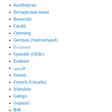
Azərbaycan
Беларуская мова
Bosanski
Català
Cymraeg
German (Switzerland)
Ελληνικά
Spanish (Chile)
Euskara
فارسی
Suomi
French (Canada)
Irlandais
Galego
Gujarati
हिन्दी