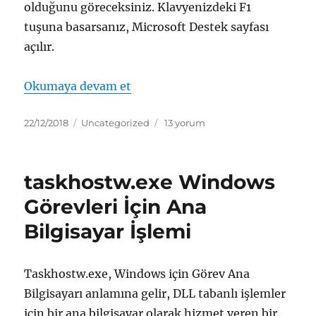
olduğunu göreceksiniz. Klavyenizdeki F1
tuşuna basarsanız, Microsoft Destek sayfası
açılır.
“helppane.exe Microsoft Yardım
Okumaya devam et
Yayın
Kategoriler
helppane.exe
22/12/2018
Uncategorized
13 yorum
tarihi
Microsoft
Yardım
ve
taskhostw.exe Windows
Destek
için
Görevleri İçin Ana
Bilgisayar İşlemi
Taskhostw.exe, Windows için Görev Ana
Bilgisayarı anlamına gelir, DLL tabanlı işlemler
için bir ana bilgisayar olarak hizmet veren bir