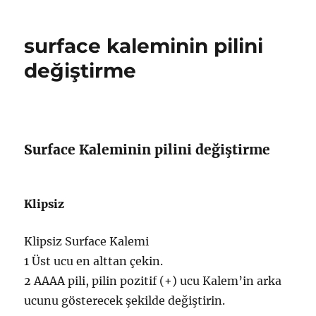
10’da
hdr
video
surface kaleminin pilini
için
ekran
değiştirme
gereksinimleri
için
Surface Kaleminin pilini değiştirme
Klipsiz
Klipsiz Surface Kalemi
1 Üst ucu en alttan çekin.
2 AAAA pili, pilin pozitif (+) ucu Kalem’in arka
ucunu gösterecek şekilde değiştirin.