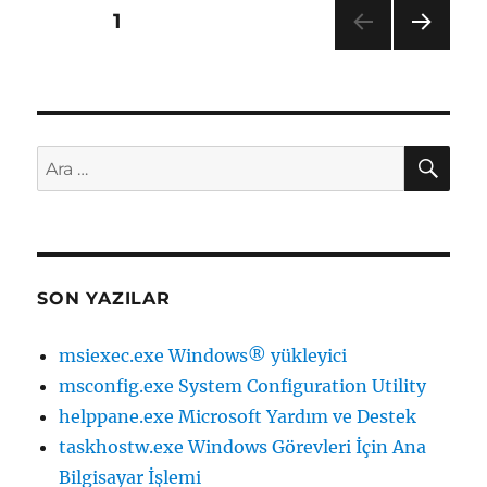
Yazı
SAYFA
1
SON
dolaşımı
RAKI
SAYF
A
AR
Ara:
SON YAZILAR
msiexec.exe Windows® yükleyici
msconfig.exe System Configuration Utility
helppane.exe Microsoft Yardım ve Destek
taskhostw.exe Windows Görevleri İçin Ana
Bilgisayar İşlemi