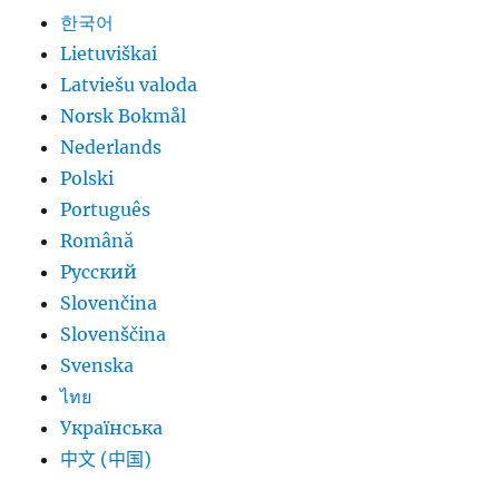
한국어
Lietuviškai
Latviešu valoda
Norsk Bokmål
Nederlands
Polski
Português
Română
Русский
Slovenčina
Slovenščina
Svenska
ไทย
Українська
中文 (中国)