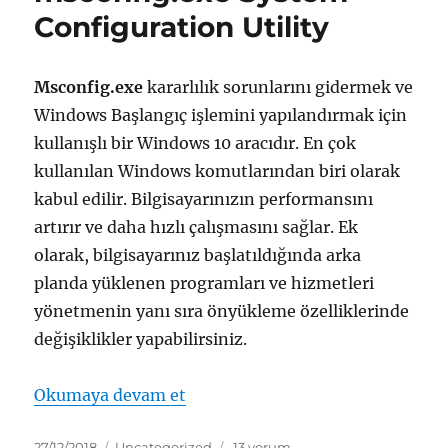
Configuration Utility
Msconfig.exe
kararlılık sorunlarını gidermek ve
Windows Başlangıç ​​işlemini yapılandırmak için
kullanışlı bir Windows 10 aracıdır. En çok
kullanılan Windows komutlarından biri olarak
kabul edilir. Bilgisayarınızın performansını
artırır ve daha hızlı çalışmasını sağlar. Ek
olarak, bilgisayarınız başlatıldığında arka
planda yüklenen programları ve hizmetleri
yönetmenin yanı sıra önyükleme özelliklerinde
değişiklikler yapabilirsiniz.
“msconfig.exe System Configurat
Okumaya devam et
Yayın
Kategoriler
msconfig.exe
27/12/2018
Uncategorized
13 yorum