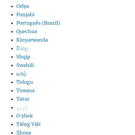
Oriya
Punjabi
Português (Brazil)
Quechua
Kinyarwanda
සිංහල
Shqip
Swahili
தமிழ்
Telugu
Tswana
Tatar
اردو
Oʻzbek
Tiếng Việt
Xhosa