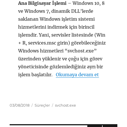
Ana Bilgisayar İşlemi
– Windows 10, 8
ve Windows 7, dinamik DLL’lerde
saklanan Windows işletim sistemi
hizmetlerini indirmek için birincil
işlemdir. Yani, servisler listesinde (Win
+ R, services.msc girin) görebileceğiniz
Windows hizmetleri “svchost.exe”
üzerinden yüklenir ve çoğu için görev
yöneticisinde gözlemlediğiniz ayrı bir
“svchost.exe
işlem başlatılır.
Okumaya devam et
Yayın
Kategoriler
Etiketler
03/08/2018
Süreçler
svchost.exe
tarihi