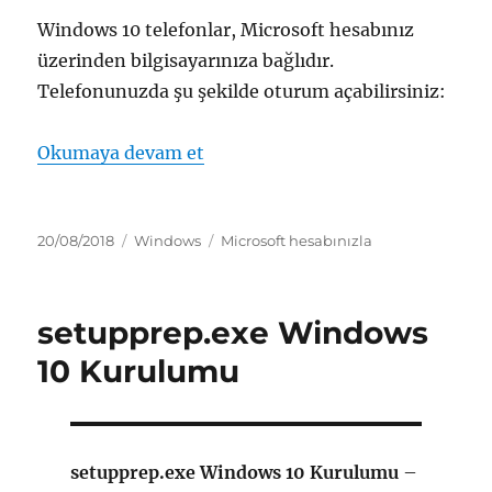
Windows 10 telefonlar, Microsoft hesabınız
üzerinden bilgisayarınıza bağlıdır.
Telefonunuzda şu şekilde oturum açabilirsiniz:
“windows telefonunuzu ve bilgisa
Okumaya devam et
Yayın
Kategoriler
Etiketler
20/08/2018
Windows
Microsoft hesabınızla
tarihi
setupprep.exe Windows
10 Kurulumu
setupprep.exe Windows 10 Kurulumu
–