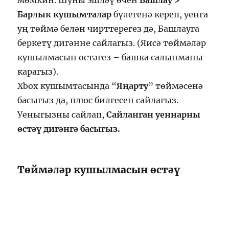
Барлык кушымталар
бүлегенә кереп, уенга
уң төймә белән чирттерегез дә, Башлауга
беркетү дигәнне сайлагыз. (Яисә төймәләр
кушылмасын өстәгез – башка салынманы
карагыз).
Xbox кушымтасында “
Яңарту
” төймәсенә
басыгыз да, плюс билгесен сайлагыз.
Уеныгызны сайлап,
Сайланган уеннарны
өстәү дигәнгә басыгыз.
Төймәләр кушылмасын өстәү