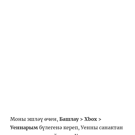
Моны эшләү өчен,
Башлау > Xbox >
Уеннарым
бүлегенә кереп, Уенны санактан