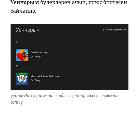
Уеннарым
бүлекләрен ачып, плюс билгесен
сайлагыз.
уенны xbox кушымтасындагы уеннарыгыз исемлегенә
өстәү