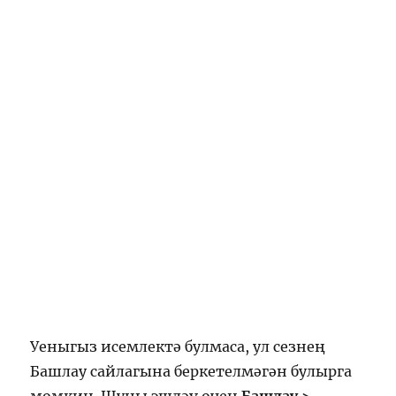
Уеныгыз исемлектә булмаса, ул сезнең
Башлау сайлагына беркетелмәгән булырга
мөмкин. Шуны эшләү өчен
Башлау >