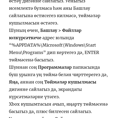
өстәү дигәнне сайлагыз. Уеныгыз
исемлектә булмаса һәм аны Башлау
сайлагына өстисегез килмәсә, төймәләр
кушылмасын өстәгез.
Шуның өчен,
Башлау > Файллар
юлкүрсәткече
адрес юлында
“%APPDATA%\Microsoft\Windows\Start
Menu\Programs” дип кертегез дә, ENTER
төймәсенә басыгыз.
Шуннан соң
Программалар
папкасында
буш урынга уң төймә белән чирттерегез дә,
Яңа,
аннан соң
Төймәләр кушылмасы
дигәнне сайлагыз да, экрандагы
күрсәтмәләрне үтәгез.
Xbox кушымтасын ачып, яңарту төймәсенә
басыгыз да, плюс билгесен сайлагыз.