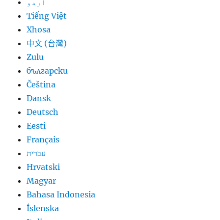
اردو
Tiếng Việt
Xhosa
中文 (台灣)
Zulu
български
Čeština
Dansk
Deutsch
Eesti
Français
עברית
Hrvatski
Magyar
Bahasa Indonesia
Íslenska