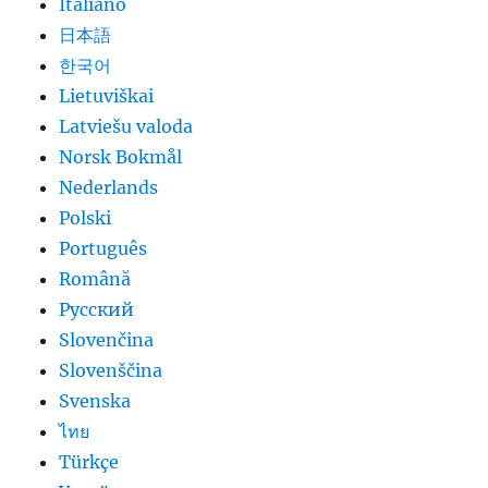
Italiano
日本語
한국어
Lietuviškai
Latviešu valoda
Norsk Bokmål
Nederlands
Polski
Português
Română
Русский
Slovenčina
Slovenščina
Svenska
ไทย
Türkçe