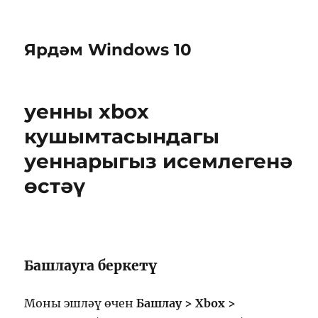
Ярдәм Windows 10
уенны xbox
кушымтасындагы
уеннарыгыз исемлегенә
өстәү
Башлауга беркетү
Моны эшләү өчен
Башлау > Xbox >