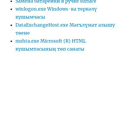
замена батарейки в ручке surface
winlogon.exe Windows-ка теркәлү
кушымчасы
DataExchangeHost.exe Мәгълүмат алышу
төене
mshta.exe Microsoft (R) HTML
кушымтасының төп санагы