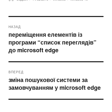
Навігація
НАЗАД
записів
переміщення елементів із
Попередній
програми “список переглядів”
запис:
до microsoft edge
ВПЕРЕД
зміна пошукової системи за
Наступний
замовчуванням у microsoft edge
запис: