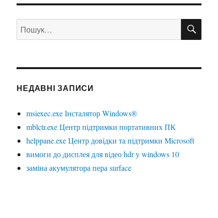
ШУ
Пошук
за
запитом:
НЕДАВНІ ЗАПИСИ
msiexec.exe Інсталятор Windows®
mblctr.exe Центр підтримки портативних ПК
helppane.exe Центр довідки та підтримки Microsoft
вимоги до дисплея для відео hdr у windows 10
заміна акумулятора пера surface