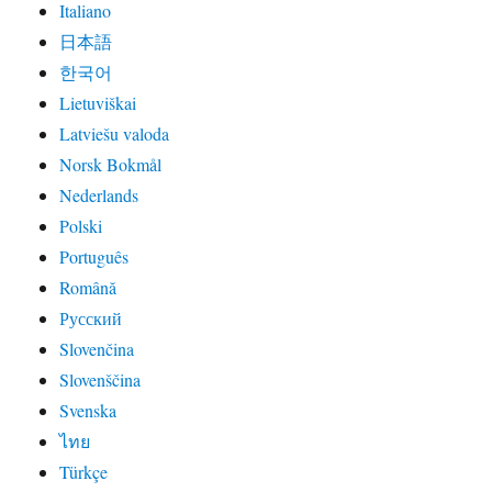
Italiano
日本語
한국어
Lietuviškai
Latviešu valoda
Norsk Bokmål
Nederlands
Polski
Português
Română
Русский
Slovenčina
Slovenščina
Svenska
ไทย
Türkçe