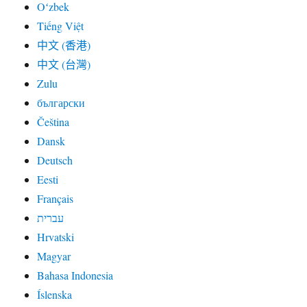
Oʻzbek
Tiếng Việt
中文 (香港)
中文 (台灣)
Zulu
български
Čeština
Dansk
Deutsch
Eesti
Français
עברית
Hrvatski
Magyar
Bahasa Indonesia
Íslenska