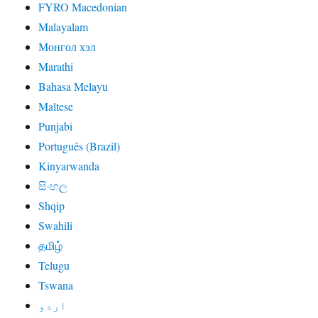
FYRO Macedonian
Malayalam
Монгол хэл
Marathi
Bahasa Melayu
Maltese
Punjabi
Português (Brazil)
Kinyarwanda
සිංහල
Shqip
Swahili
தமிழ்
Telugu
Tswana
اردو