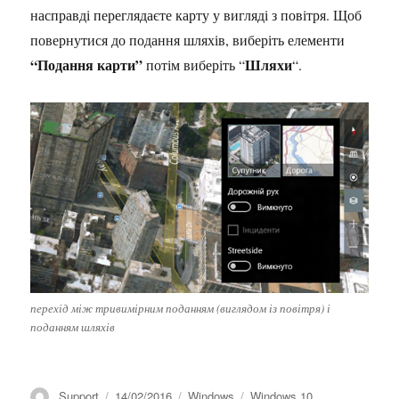
насправді переглядаєте карту у вигляді з повітря. Щоб
повернутися до подання шляхів, виберіть елементи
“Подання карти”
Шляхи
потім виберіть “
“.
перехід між тривимірним поданням (виглядом із повітря) і
поданням шляхів
Автор
Оприлюднено
Категорії
Позначки
Support
14/02/2016
Windows
Windows 10