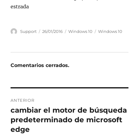
estrada
Autor
Publicado
Categorías
Etiquetas
Support
26/01/2016
Windows 10
Windows 10
el
Comentarios cerrados.
Navegación
ANTERIOR
de
cambiar el motor de búsqueda
Entrada
anterior:
predeterminado de microsoft
entradas
edge