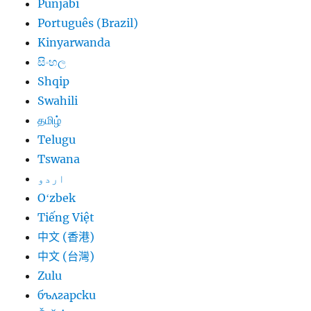
Punjabi
Português (Brazil)
Kinyarwanda
සිංහල
Shqip
Swahili
தமிழ்
Telugu
Tswana
اردو
Oʻzbek
Tiếng Việt
中文 (香港)
中文 (台灣)
Zulu
български