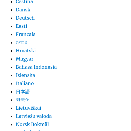
Čeština
Dansk
Deutsch
Eesti
Français
עברית
Hrvatski
Magyar
Bahasa Indonesia
Íslenska
Italiano
日本語
한국어
Lietuviškai
Latviešu valoda
Norsk Bokmål