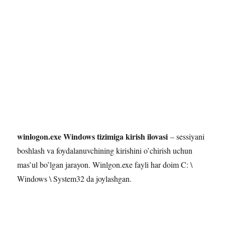
winlogon.exe Windows tizimiga kirish ilovasi
– sessiyani
boshlash va foydalanuvchining kirishini o’chirish uchun
mas’ul bo’lgan jarayon. Winlgon.exe fayli har doim C: \
Windows \ System32 da joylashgan.