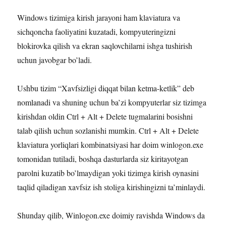
Windows tizimiga kirish jarayoni ham klaviatura va
sichqoncha faoliyatini kuzatadi, kompyuteringizni
blokirovka qilish va ekran saqlovchilarni ishga tushirish
uchun javobgar bo’ladi.
Ushbu tizim “Xavfsizligi diqqat bilan ketma-ketlik” deb
nomlanadi va shuning uchun ba’zi kompyuterlar siz tizimga
kirishdan oldin Ctrl + Alt + Delete tugmalarini bosishni
talab qilish uchun sozlanishi mumkin. Ctrl + Alt + Delete
klaviatura yorliqlari kombinatsiyasi har doim winlogon.exe
tomonidan tutiladi, boshqa dasturlarda siz kiritayotgan
parolni kuzatib bo’lmaydigan yoki tizimga kirish oynasini
taqlid qiladigan xavfsiz ish stoliga kirishingizni ta’minlaydi.
Shunday qilib, Winlogon.exe doimiy ravishda Windows da