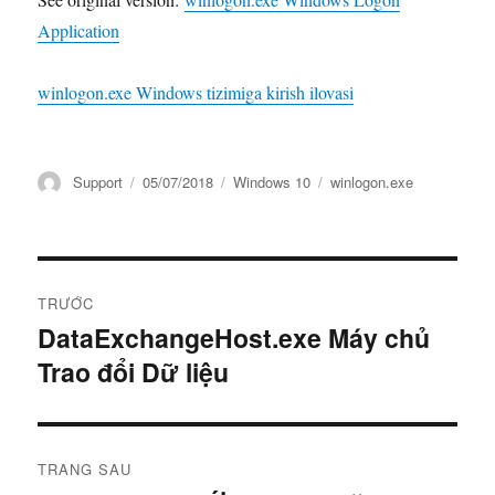
Application
winlogon.exe Windows tizimiga kirish ilovasi
Tác
Đăng
Danh
Thẻ
Support
05/07/2018
Windows 10
winlogon.exe
giả
vào
mục
ngày
Điều
TRƯỚC
hướng
DataExchangeHost.exe Máy chủ
Bài
Trao đổi Dữ liệu
viết
bài
trước:
viết
TRANG SAU