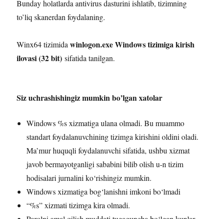
Bunday holatlarda antivirus dasturini ishlatib, tizimning
to’liq skanerdan foydalaning.
winlogon.exe Windows tizimiga kirish
Winx64 tizimida
ilovasi (32 bit)
sifatida tanilgan.
Siz uchrashishingiz mumkin bo’lgan xatolar
Windows %s xizmatiga ulana olmadi. Bu muammo
standart foydalanuvchining tizimga kirishini oldini oladi.
Ma’mur huquqli foydalanuvchi sifatida, ushbu xizmat
javob bermayotganligi sababini bilib olish u-n tizim
hodisalari jurnalini ko‘rishingiz mumkin.
Windows xizmatiga bog‘lanishni imkoni bo‘lmadi
“%s” xizmati tizimga kira olmadi.
Parolni amal qilish muddati tugaguncha bo‘lgan kunlar