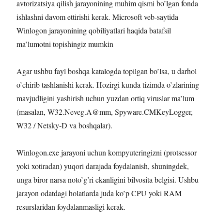
avtorizatsiya qilish jarayonining muhim qismi bo’lgan fonda
ishlashni davom ettirishi kerak. Microsoft veb-saytida
Winlogon jarayonining qobiliyatlari haqida batafsil
ma’lumotni topishingiz mumkin
Agar ushbu fayl boshqa katalogda topilgan bo’lsa, u darhol
o’chirib tashlanishi kerak. Hozirgi kunda tizimda o’zlarining
mavjudligini yashirish uchun yuzdan ortiq viruslar ma’lum
(masalan, W32.Neveg.A@mm, Spyware.CMKeyLogger,
W32 / Netsky-D va boshqalar).
Winlogon.exe jarayoni uchun kompyuteringizni (protsessor
yoki xotiradan) yuqori darajada foydalanish, shuningdek,
unga biror narsa noto’g’ri ekanligini bilvosita belgisi. Ushbu
jarayon odatdagi holatlarda juda ko’p CPU yoki RAM
resurslaridan foydalanmasligi kerak.