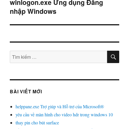
winlogon.exe Ứng dụng Đăng
Bài
nhập Windows
tiếp
theo:
TÌM
Tìm
KIẾ
kiếm:
BÀI VIẾT MỚI
helppane.exe Trợ giúp và Hỗ trợ của Microsoft®
yêu cầu về màn hình cho video hdr trong windows 10
thay pin cho bút surface