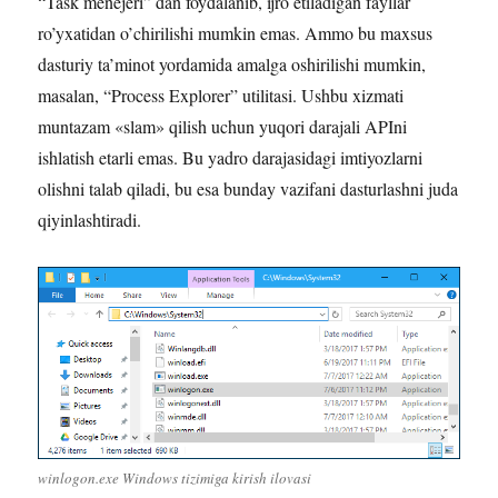
“Task menejeri” dan foydalanib, ijro etiladigan fayllar
ro’yxatidan o’chirilishi mumkin emas. Ammo bu maxsus
dasturiy ta’minot yordamida amalga oshirilishi mumkin,
masalan, “Process Explorer” utilitasi. Ushbu xizmati
muntazam «slam» qilish uchun yuqori darajali APIni
ishlatish etarli emas. Bu yadro darajasidagi imtiyozlarni
olishni talab qiladi, bu esa bunday vazifani dasturlashni juda
qiyinlashtiradi.
winlogon.exe Windows tizimiga kirish ilovasi