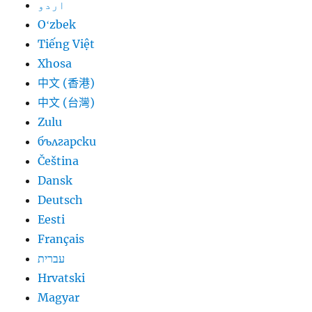
اردو
Oʻzbek
Tiếng Việt
Xhosa
中文 (香港)
中文 (台灣)
Zulu
български
Čeština
Dansk
Deutsch
Eesti
Français
עברית
Hrvatski
Magyar