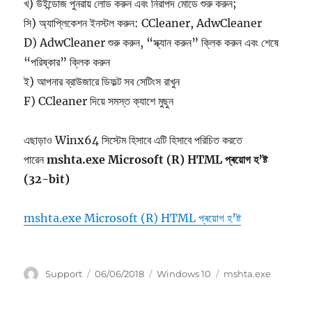
খ) উইন্ডোজ পুনরায় লোড করুন এবং নিরাপদ মোডে শুরু করুন;
সি) অ্যাপ্লিকেশন ইনস্টল করুন: CCleaner, AdwCleaner
D) AdwCleaner শুরু করুন, “স্ক্যান করুন” ক্লিক করুন এবং শেষে
“পরিষ্কার” ক্লিক করুন
ই) আপনার ব্রাউজারে ডিফল্ট সব সেটিংস রাখুন
F) CCleaner দিয়ে সমস্ত ক্যাশে মুছুন
এছাড়াও Winx64 সিস্টেম হিসাবে এটি হিসাবে পরিচিত করতে
পারেন
mshta.exe Microsoft (R) HTML প্ৰয়োগ হ’ষ্ট
(32-bit)
mshta.exe Microsoft (R) HTML প্ৰয়োগ হ’ষ্ট
লেখক
প্ৰকাশিত
শ্ৰেণীসমূহ
টেগসমূহ
Support
06/06/2018
Windows 10
mshta.exe
হৈছিলঃ