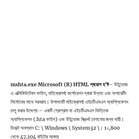
mshta.exe Microsoft (R) HTML প্ৰয়োগ হ’ষ্ট
– উইন্ডোজ
এ এক্সিকিউটেবল ফাইল, মাইক্রোসফ্ট কর্পোরেশন দ্বারা উন্নত এবং অপারেটিং
সিস্টেমের সাথে সরবরাহ। উপাদানটি মাইক্রোসফ্ট এইচটিএমএল অ্যাপ্লিকেশন
চালু করার উদ্দেশ্য – একটি প্রোগ্রাম যা এইচটিএমএল ভিত্তিক
অ্যাপ্লিকেশন (.hta ফাইল) এবং উইন্ডোজ স্ক্রিপ্ট চালানোর জন্য দায়ী।
ডিফল্ট অবস্থান C: \ Windows \ System32 \। 1২,800
থেকে 47,104 বাইটের আকার