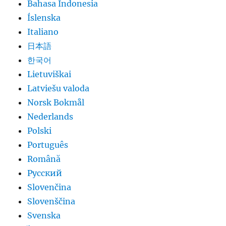
Bahasa Indonesia
Íslenska
Italiano
日本語
한국어
Lietuviškai
Latviešu valoda
Norsk Bokmål
Nederlands
Polski
Português
Română
Русский
Slovenčina
Slovenščina
Svenska