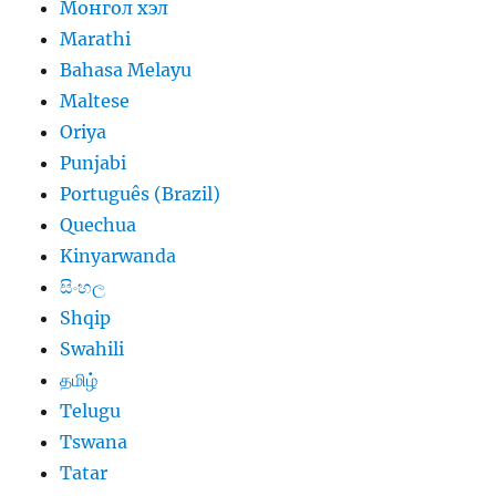
Монгол хэл
Marathi
Bahasa Melayu
Maltese
Oriya
Punjabi
Português (Brazil)
Quechua
Kinyarwanda
සිංහල
Shqip
Swahili
தமிழ்
Telugu
Tswana
Tatar