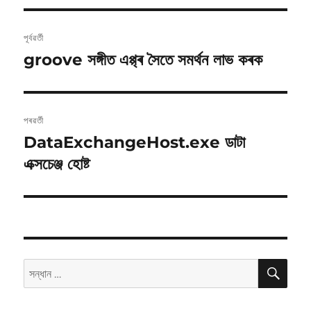
Post
পূৰ্বৱৰ্তী
navigation
groove সঙ্গীত এপ্প্‌ৰ সৈতে সমৰ্থন লাভ কৰক
পূৰ্বৱৰ্তী
লেখাঃ
পৰৱৰ্তী
DataExchangeHost.exe ডাটা
পৰৱৰ্তী
লেখাঃ
এক্সচেঞ্জ হোষ্ট
সন্ধান
সন্ধান
কৰকঃ