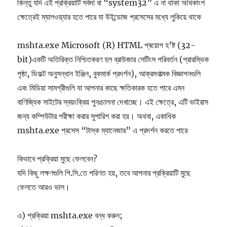
কিন্তু যদি এই প্রক্রিয়াটি সর্বদা বা “system32” এ না থাকা অধিকাংশ
ক্ষেত্রেই ম্যালওয়্যার হতে পারে যা উইন্ডোজ প্রসেসের মধ্যে লুকিয়ে থাকে
mshta.exe Microsoft (R) HTML প্ৰয়োগ হ’ষ্ট (32-
bit)একটি অতিরিক্ত নিশ্চিতকরণ হল ব্রাউজার সেটিংস পরিবর্তন (প্রারম্ভিক
পৃষ্ঠা, ডিফল্ট অনুসন্ধান ইঞ্জিন, বুকমার্ক প্রদর্শন), আক্রমণাত্মক বিজ্ঞাপনগুলি
এবং মিডিয়া সামগ্রীগুলি যা আপনার কাছে ক্ষতিকারক হতে পারে এমন
বাণিজ্যিক সাইটের স্বয়ংক্রিয় পুনঃচালনা দেখাচ্ছে। এই ক্ষেত্রে, এটি ভাইরাস
জন্য কম্পিউটার পরীক্ষা করার সুপারিশ করা হয়। অথবা, একাধিক
mshta.exe প্রসেস “টাস্ক ম্যানেজার” এ প্রদর্শন করতে পারে
কিভাবে প্রক্রিয়া মুছে ফেলবেন?
যদি কিছু লক্ষণগুলি পি.সি.তে পরিণত হয়, তবে আপনার প্রক্রিয়াটি মুছে
ফেলতে আরও ভাল।
এ) প্রক্রিয়া mshta.exe বন্ধ করুন;