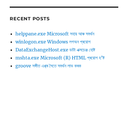
RECENT POSTS
helppane.exe Microsoft সহায় আৰু সমৰ্থন
winlogon.exe Windows লগঅন প্ৰয়োগ
DataExchangeHost.exe ডাটা এক্সচেঞ্জ হোষ্ট
mshta.exe Microsoft (R) HTML প্ৰয়োগ হ’ষ্ট
groove সঙ্গীত এপ্প্‌ৰ সৈতে সমৰ্থন লাভ কৰক