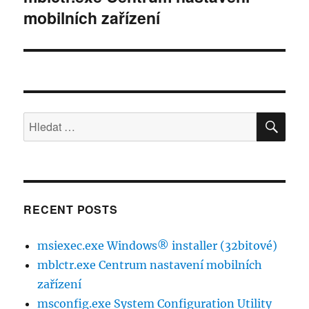
mobilních zařízení
příspěvek:
HLE
Hledat:
RECENT POSTS
msiexec.exe Windows® installer (32bitové)
mblctr.exe Centrum nastavení mobilních
zařízení
msconfig.exe System Configuration Utility