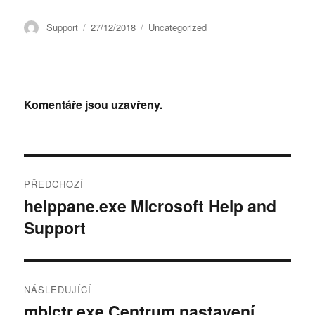
Autor:
Publikováno:
Rubriky:
Support
27/12/2018
Uncategorized
Komentáře jsou uzavřeny.
Post
PŘEDCHOZÍ
navigation
helppane.exe Microsoft Help and
Předchozí
Support
příspěvek:
NÁSLEDUJÍCÍ
mblctr.exe Centrum nastavení
Následující