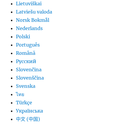
Lietuviškai
Latviešu valoda
Norsk Bokmål
Nederlands
Polski
Português
Română
Русский
Slovenčina
Slovenščina
Svenska
ไทย
Türkçe
Українська
中文 (中国)