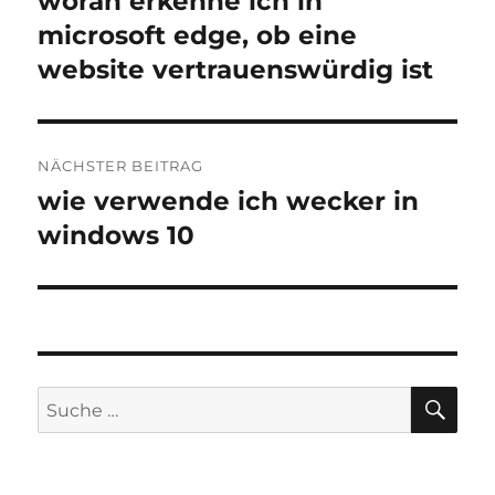
woran erkenne ich in
Beitrag:
microsoft edge, ob eine
website vertrauenswürdig ist
NÄCHSTER BEITRAG
wie verwende ich wecker in
Nächster
Beitrag:
windows 10
SU
Suche
nach: