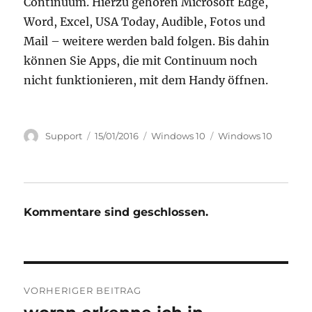
Continuum. Hierzu gehören Microsoft Edge,
Word, Excel, USA Today, Audible, Fotos und
Mail – weitere werden bald folgen. Bis dahin
können Sie Apps, die mit Continuum noch
nicht funktionieren, mit dem Handy öffnen.
Autor
Veröffentlicht
Kategorien
Tags
Support
15/01/2016
Windows 10
Windows 10
am
Kommentare sind geschlossen.
Beitrags-
VORHERIGER BEITRAG
Navigation
Vorheriger