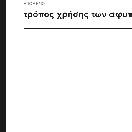
ΕΠΌΜΕΝΟ
τρόπος χρήσης των αφυπ
Επόμενο
άρθρο: