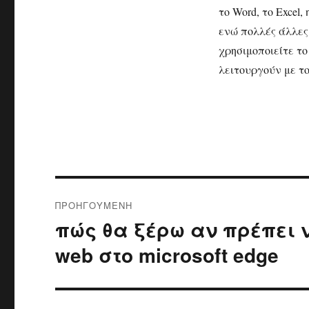
το Word, το Excel
ενώ πολλές άλλες 
χρησιμοποιείτε τ
λειτουργούν με το
Πλοήγηση
ΠΡΟΗΓΟΎΜΕΝΗ
άρθρων
πώς θα ξέρω αν πρέπει 
Προηγούμενο
άρθρο:
web στο microsoft edge