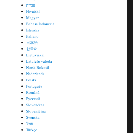
עברית
Hrvatski
Magyar
Bahasa Indonesia
Íslenska
Italiano
日本語
한국어
Lietuviškai
Latviešu valoda
Norsk Bokmål
Nederlands
Polski
Português
Română
Русский
Slovenčina
Slovenščina
Svenska
ไทย
Türkçe