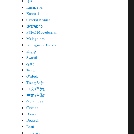
हिन्दी
Қазақ тілі
Kannada
Central Khmer
ພາສາລາວ
FYRO Macedonian
Malayalam
Português (Brazil)
Shqip
Swahili
தமிழ்
Telugu
Oʻzbek
Tiếng Việt
中文 (香港)
中文 (台灣)
български
Čeština
Dansk
Deutsch
Eesti
Français