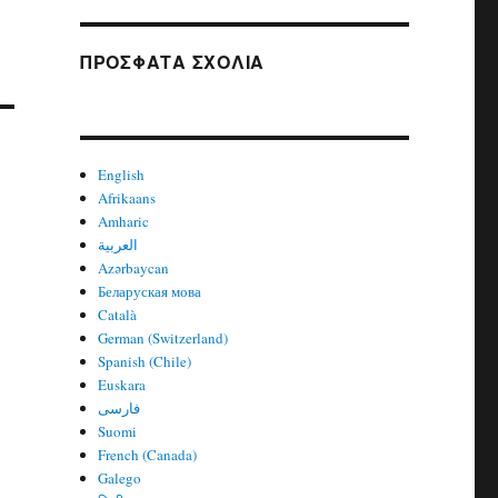
ΠΡΌΣΦΑΤΑ ΣΧΌΛΙΑ
English
Afrikaans
Amharic
العربية
Azərbaycan
Беларуская мова
Català
German (Switzerland)
Spanish (Chile)
Euskara
فارسی
Suomi
French (Canada)
Galego