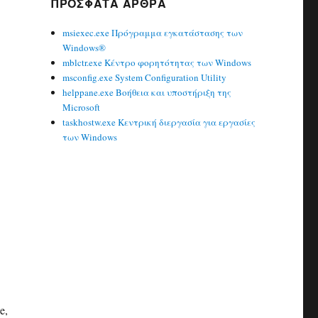
ΠΡΌΣΦΑΤΑ ΆΡΘΡΑ
msiexec.exe Πρόγραμμα εγκατάστασης των
Windows®
mblctr.exe Κέντρο φορητότητας των Windows
msconfig.exe System Configuration Utility
helppane.exe Βοήθεια και υποστήριξη της
Microsoft
taskhostw.exe Κεντρική διεργασία για εργασίες
των Windows
e,