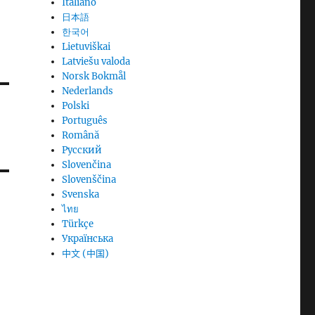
Italiano
日本語
한국어
Lietuviškai
Latviešu valoda
Norsk Bokmål
Nederlands
Polski
Português
Română
Русский
Slovenčina
Slovenščina
Svenska
ไทย
Türkçe
Українська
中文 (中国)