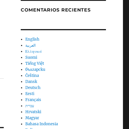
COMENTARIOS RECIENTES
English
العربية
Ελληνικά
Suomi
Tiếng Việt
български
Čeština
Dansk
Deutsch
Eesti
Français
עברית
Hrvatski
Magyar
Bahasa Indonesia