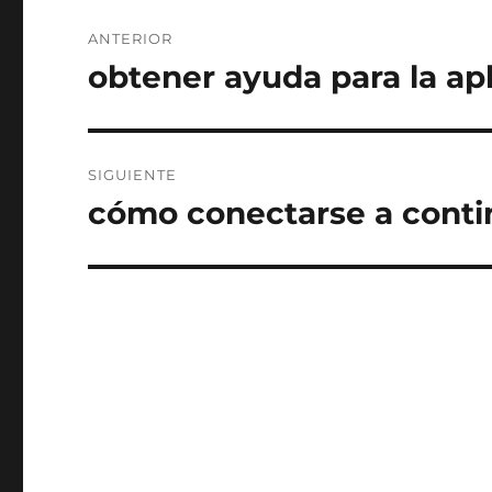
Navegación
ANTERIOR
de
obtener ayuda para la apl
Entrada
anterior:
entradas
SIGUIENTE
cómo conectarse a conti
Entrada
siguiente: