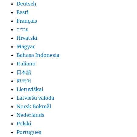
Deutsch
Eesti
Français
עברית
Hrvatski
Magyar
Bahasa Indonesia
Italiano
日本語
한국어
Lietuviškai
Latviešu valoda
Norsk Bokmål
Nederlands
Polski
Português