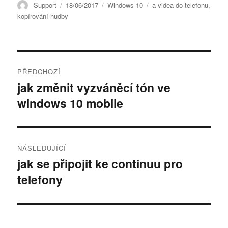
Autor:
Publikováno:
Rubriky:
Štítky:
Support
18/06/2017
Windows 10
a videa do telefonu
,
kopírování hudby
Post
PŘEDCHOZÍ
navigation
jak změnit vyzváněcí tón ve
Předchozí
windows 10 mobile
příspěvek:
NÁSLEDUJÍCÍ
jak se připojit ke continuu pro
Následující
telefony
příspěvek: