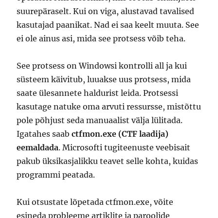
suurepäraselt. Kui on viga, alustavad tavalised
kasutajad paanikat. Nad ei saa keelt muuta. See
ei ole ainus asi, mida see protsess võib teha.
See protsess on Windowsi kontrolli all ja kui
süsteem käivitub, luuakse uus protsess, mida
saate ülesannete haldurist leida. Protsessi
kasutage natuke oma arvuti ressursse, mistõttu
pole põhjust seda manuaalist välja lülitada.
Igatahes saab
ctfmon.exe (CTF laadija)
eemaldada
. Microsofti tugiteenuste veebisait
pakub üksikasjalikku teavet selle kohta, kuidas
programmi peatada.
Kui otsustate lõpetada ctfmon.exe, võite
esineda probleeme artiklite ja paroolide