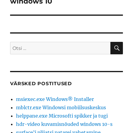
windows 10
OTS
Otsi:
VÄRSKED POSTITUSED
msiexec.exe Windows® Installer
mblctr.exe Windowsi mobiilsuskeskus
helppane.exe Microsofti spikker ja tugi
hdr-video kuvamisnõuded windows 10-s
surface’i pliiatsi patarei vahetamine