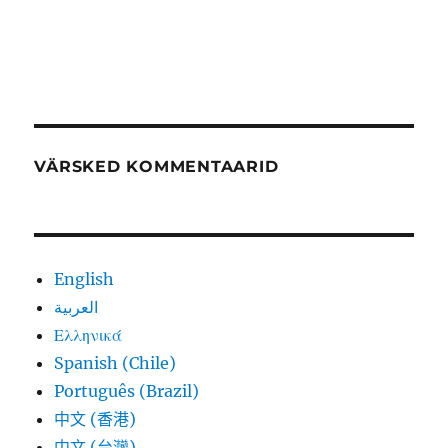
VÄRSKED KOMMENTAARID
English
العربية
Ελληνικά
Spanish (Chile)
Português (Brazil)
中文 (香港)
中文 (台灣)