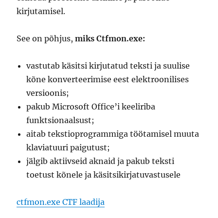
kirjutamisel.
See on põhjus,
miks Ctfmon.exe:
vastutab käsitsi kirjutatud teksti ja suulise
kõne konverteerimise eest elektroonilises
versioonis;
pakub Microsoft Office’i keeliriba
funktsionaalsust;
aitab tekstioprogrammiga töötamisel muuta
klaviatuuri paigutust;
jälgib aktiivseid aknaid ja pakub teksti
toetust kõnele ja käsitsikirjatuvastusele
ctfmon.exe CTF laadija