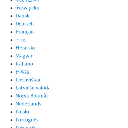
български
Dansk
Deutsch
Français
עברית
Hrvatski
Magyar
Italiano
日本語
Lietuviškai
Latviešu valoda
Norsk Bokmål
Nederlands
Polski
Português
Русский