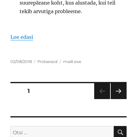
suurepärane koht, kus alustada, kui teil
tekib arvutiga probleeme.
“msdt.exe Diagnostika tõrkeotsingu viisa
Loe edasi
Postitatud
Rubriigid
Sildid
02/08/2018
Protsessid
msdt.exe
Navigeerimine
LEHT
1
JÄR
GMI
NE
LK
OTS
Otsi: