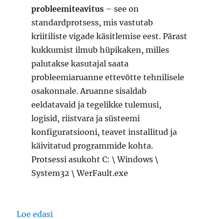
probleemiteavitus
– see on
standardprotsess, mis vastutab
kriitiliste vigade käsitlemise eest. Pärast
kukkumist ilmub hüpikaken, milles
palutakse kasutajal saata
probleemiaruanne ettevõtte tehnilisele
osakonnale. Aruanne sisaldab
eeldatavaid ja tegelikke tulemusi,
logisid, riistvara ja süsteemi
konfiguratsiooni, teavet installitud ja
käivitatud programmide kohta.
Protsessi asukoht C: \ Windows \
System32 \ WerFault.exe
“WerFault.exe Windowsi probleemiteavitu
Loe edasi