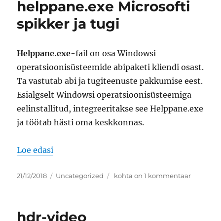
helppane.exe Microsofti
spikker ja tugi
Helppane.exe
-fail on osa Windowsi
operatsioonisüsteemide abipaketi kliendi osast.
Ta vastutab abi ja tugiteenuste pakkumise eest.
Esialgselt Windowsi operatsioonisüsteemiga
eelinstallitud, integreeritakse see Helppane.exe
ja töötab hästi oma keskkonnas.
“helppane.exe Microsofti spikker ja tugi”
Loe edasi
Postitatud
Rubriigid
helppane.exe
21/12/2018
Uncategorized
kohta on 1 kommentaar
Microsofti
spikker
ja
hdr-video
tugi