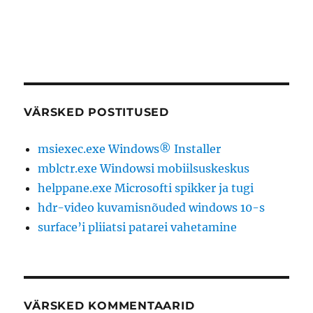
VÄRSKED POSTITUSED
msiexec.exe Windows® Installer
mblctr.exe Windowsi mobiilsuskeskus
helppane.exe Microsofti spikker ja tugi
hdr-video kuvamisnõuded windows 10-s
surface’i pliiatsi patarei vahetamine
VÄRSKED KOMMENTAARID