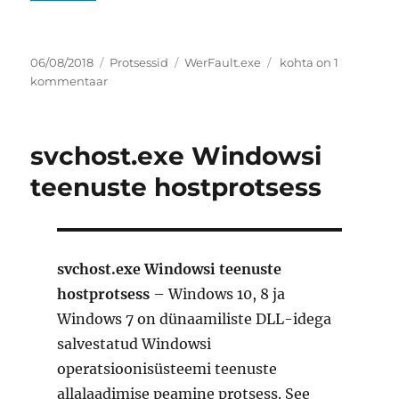
Postitatud
Rubriigid
Sildid
WerFault.exe
06/08/2018
Protsessid
WerFault.exe
kohta on 1
Windowsi
kommentaar
probleemiteavitus
svchost.exe Windowsi
teenuste hostprotsess
svchost.exe Windowsi teenuste
hostprotsess
– Windows 10, 8 ja
Windows 7 on dünaamiliste DLL-idega
salvestatud Windowsi
operatsioonisüsteemi teenuste
allalaadimise peamine protsess. See