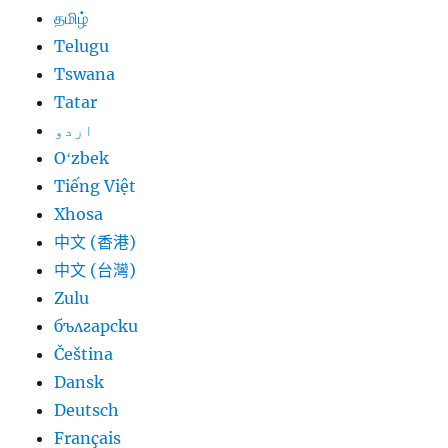
தமிழ்
Telugu
Tswana
Tatar
اردو
Oʻzbek
Tiếng Việt
Xhosa
中文 (香港)
中文 (台灣)
Zulu
български
Čeština
Dansk
Deutsch
Français