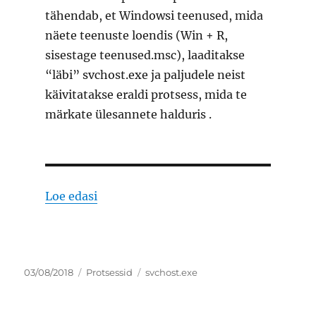
tähendab, et Windowsi teenused, mida
näete teenuste loendis (Win + R,
sisestage teenused.msc), laaditakse
“läbi” svchost.exe ja paljudele neist
käivitatakse eraldi protsess, mida te
märkate ülesannete halduris .
“svchost.exe Windowsi teenuste hostp
Loe edasi
Postitatud
Rubriigid
Sildid
03/08/2018
Protsessid
svchost.exe