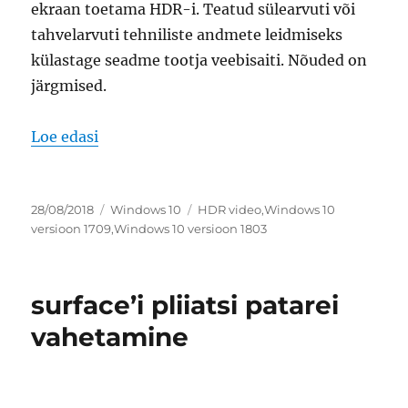
ekraan toetama HDR-i. Teatud sülearvuti või
tahvelarvuti tehniliste andmete leidmiseks
külastage seadme tootja veebisaiti. Nõuded on
järgmised.
“hdr-video kuvamisnõuded windows 10-s
Loe edasi
Postitatud
Rubriigid
Sildid
28/08/2018
Windows 10
HDR video
,
Windows 10
versioon 1709
,
Windows 10 versioon 1803
surface’i pliiatsi patarei
vahetamine