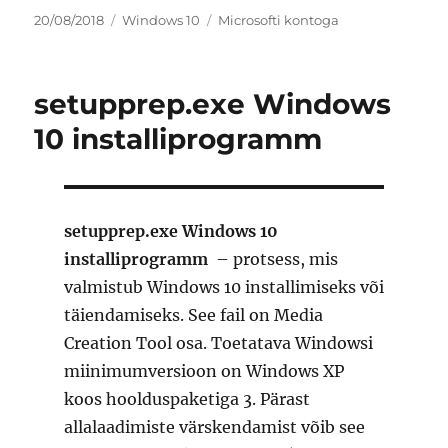
Postitatud
Rubriigid
Sildid
20/08/2018
Windows 10
Microsofti kontoga
setupprep.exe Windows
10 installiprogramm
setupprep.exe Windows 10
installiprogramm
– protsess, mis
valmistub Windows 10 installimiseks või
täiendamiseks. See fail on Media
Creation Tool osa. Toetatava Windowsi
miinimumversioon on Windows XP
koos hoolduspaketiga 3. Pärast
allalaadimiste värskendamist võib see