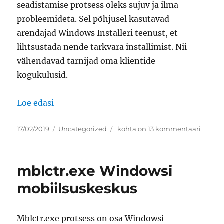
seadistamise protsess oleks sujuv ja ilma
probleemideta. Sel põhjusel kasutavad
arendajad Windows Installeri teenust, et
lihtsustada nende tarkvara installimist. Nii
vähendavad tarnijad oma klientide
kogukulusid.
“msiexec.exe Windows® Installer”
Loe edasi
Postitatud
Rubriigid
msiexec.exe
17/02/2019
Uncategorized
kohta on 13 kommentaari
Windows®
Installer
mblctr.exe Windowsi
mobiilsuskeskus
Mblctr.exe protsess on osa Windowsi