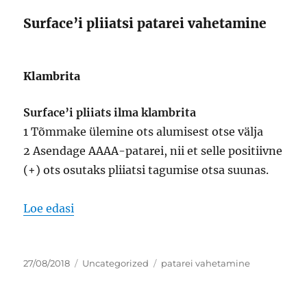
Surface’i pliiatsi patarei vahetamine
Klambrita
Surface’i pliiats ilma klambrita
1 Tõmmake ülemine ots alumisest otse välja
2 Asendage AAAA-patarei, nii et selle positiivne
(+) ots osutaks pliiatsi tagumise otsa suunas.
“surface’i pliiatsi patarei vahetamine”
Loe edasi
Postitatud
Rubriigid
Sildid
27/08/2018
Uncategorized
patarei vahetamine