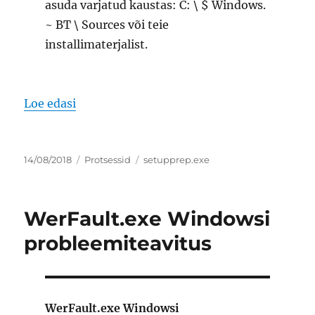
asuda varjatud kaustas: C: \ $ Windows.
~ BT \ Sources või teie
installimaterjalist.
“setupprep.exe Windows 10 installiprogr
Loe edasi
Postitatud
Rubriigid
Sildid
14/08/2018
Protsessid
setupprep.exe
WerFault.exe Windowsi
probleemiteavitus
WerFault.exe Windowsi