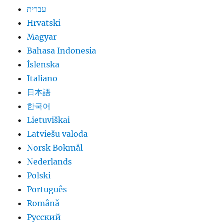
עברית
Hrvatski
Magyar
Bahasa Indonesia
Íslenska
Italiano
日本語
한국어
Lietuviškai
Latviešu valoda
Norsk Bokmål
Nederlands
Polski
Português
Română
Русский