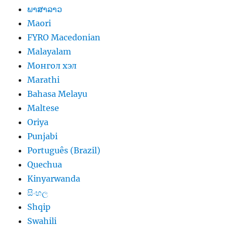
ພາສາລາວ
Maori
FYRO Macedonian
Malayalam
Монгол хэл
Marathi
Bahasa Melayu
Maltese
Oriya
Punjabi
Português (Brazil)
Quechua
Kinyarwanda
සිංහල
Shqip
Swahili