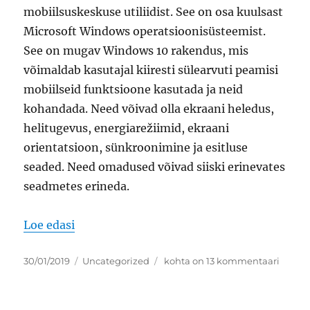
mobiilsuskeskuse utiliidist. See on osa kuulsast
Microsoft Windows operatsioonisüsteemist.
See on mugav Windows 10 rakendus, mis
võimaldab kasutajal kiiresti sülearvuti peamisi
mobiilseid funktsioone kasutada ja neid
kohandada. Need võivad olla ekraani heledus,
helitugevus, energiarežiimid, ekraani
orientatsioon, sünkroonimine ja esitluse
seaded. Need omadused võivad siiski erinevates
seadmetes erineda.
“mblctr.exe Windowsi mobiilsuskeskus”
Loe edasi
Postitatud
Rubriigid
mblctr.exe
30/01/2019
Uncategorized
kohta on 13 kommentaari
Windowsi
mobiilsuskeskus