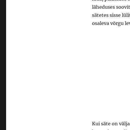
läheduses soovit
sätetes sisse lül
osaleva võrgu lev
Kui säte on välja