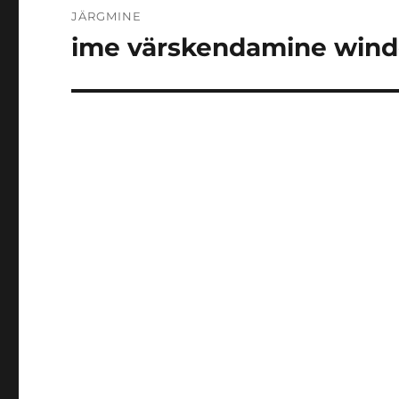
JÄRGMINE
ime värskendamine wind
Järgmine
postitus: