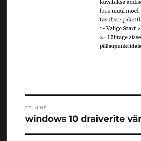
kuvatakse endise
luua muul moel.
tasuliste pakett
1- Valige
Start >
2- Lülitage sisse
pääsupunktidele 
Navigeerimine
EELMINE
windows 10 draiverite v
Eelmine
postitus: