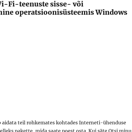
i-Fi-teenuste sisse- või
amine operatsioonisüsteemis Windows
 aidata teil rohkemates kohtades Interneti-ühenduse
elleks pakette, mida saate poest osta. Kui säte Otsi minu