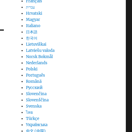
Français
עברית
Hrvatski
Magyar
Italiano
日本語
한국어
Lietuviškai
Latviešu valoda
Norsk Bokmål
Nederlands
Polski
Português
Română
Русский
Slovenčina
Slovenščina
Svenska
ไทย
Türkçe
Українська
中文 (中国)