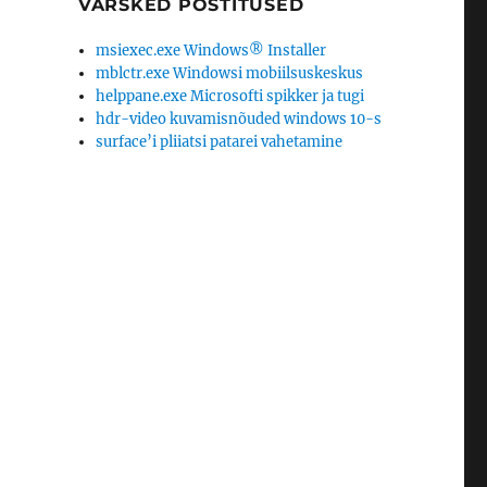
VÄRSKED POSTITUSED
msiexec.exe Windows® Installer
mblctr.exe Windowsi mobiilsuskeskus
helppane.exe Microsofti spikker ja tugi
hdr-video kuvamisnõuded windows 10-s
surface’i pliiatsi patarei vahetamine