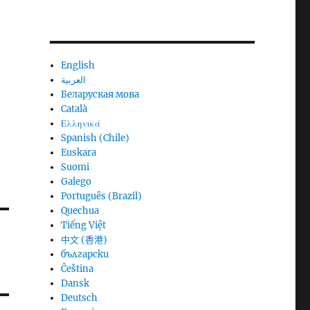
English
العربية
Беларуская мова
Català
Ελληνικά
Spanish (Chile)
Euskara
Suomi
Galego
Português (Brazil)
Quechua
Tiếng Việt
中文 (香港)
български
Čeština
Dansk
Deutsch