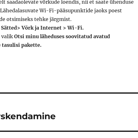
lt saadaolevate võrkude loendis, nii et saate ühenduse
 Lähedalasuvate Wi-Fi-pääsupunktide jaoks poest
ide otsimiseks tehke järgmist.
 Sätted> Võrk ja Internet > Wi-Fi.
 valik
Otsi minu läheduses soovitatud avatud
tasulisi pakette.
ärskendamine