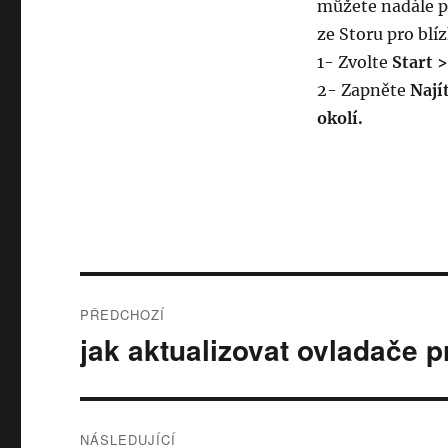
můžete nadále př
ze Storu pro blí
1- Zvolte
Start >
2- Zapněte
Nají
okolí.
Post
PŘEDCHOZÍ
navigation
jak aktualizovat ovladače 
Předchozí
příspěvek:
NÁSLEDUJÍCÍ