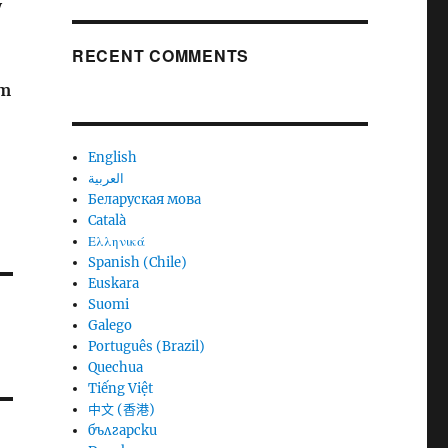
y
RECENT COMMENTS
ém
English
العربية
Беларуская мова
Català
Ελληνικά
Spanish (Chile)
Euskara
Suomi
Galego
Português (Brazil)
Quechua
Tiếng Việt
中文 (香港)
български