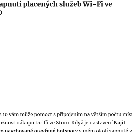
apnutí placených služeb Wi-Fi ve
0
10 vám může pomoct s připojením na větším počtu mís
ožnost nákupu tarifů ze Storu. Když je nastavení
Najít
pro navrhované otevřené hotspoty
v mém okolí zapnuté v