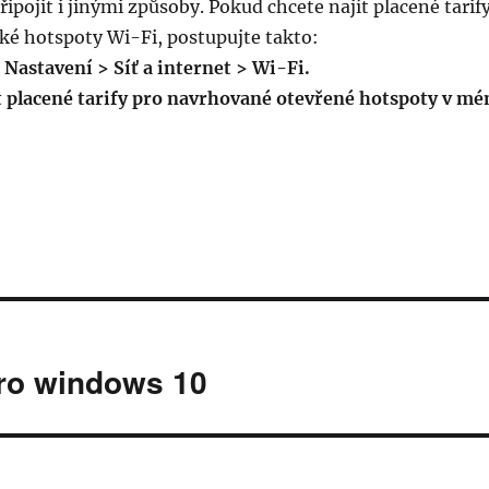
ipojit i jinými způsoby. Pokud chcete najít placené tarif
zké hotspoty Wi-Fi, postupujte takto:
 Nastavení > Síť a internet > Wi-Fi.
t placené tarify pro navrhované otevřené hotspoty v m
pro windows 10