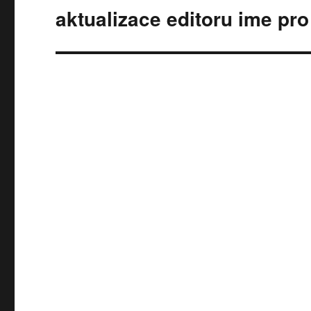
aktualizace editoru ime pr
Následující
příspěvek: