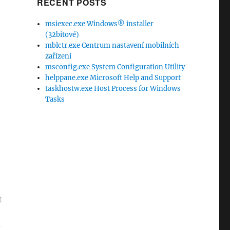
RECENT POSTS
msiexec.exe Windows® installer
(32bitové)
mblctr.exe Centrum nastavení mobilních
zařízení
msconfig.exe System Configuration Utility
helppane.exe Microsoft Help and Support
taskhostw.exe Host Process for Windows
Tasks
t