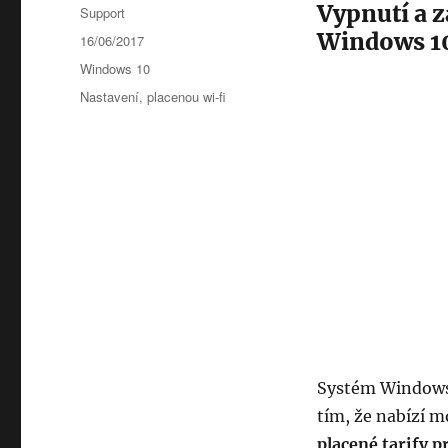
Vypnutí a z
Autor:
Support
Windows 1
Publikováno:
16/06/2017
Rubriky:
Windows 10
Štítky:
Nastavení
,
placenou wi-fi
Systém Windows 
tím, že nabízí m
placené tarify 