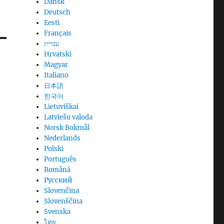
Dansk
Deutsch
Eesti
Français
עברית
Hrvatski
Magyar
Italiano
日本語
한국어
Lietuviškai
Latviešu valoda
Norsk Bokmål
Nederlands
Polski
Português
Română
Русский
Slovenčina
Slovenščina
Svenska
ไทย