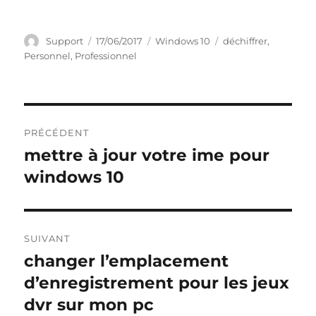
Auteur
Publié
Catégories
Étiquettes
Support
17/06/2017
Windows 10
déchiffrer
,
le
Personnel
,
Professionnel
Navigation
PRÉCÉDENT
de
mettre à jour votre ime pour
Publication
précédente :
windows 10
l’article
SUIVANT
changer l’emplacement
Publication
suivante :
d’enregistrement pour les jeux
dvr sur mon pc