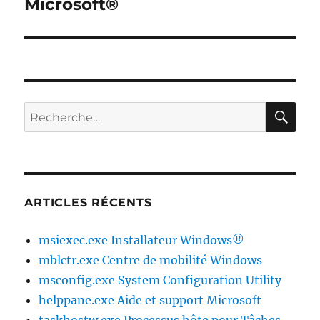
Microsoft®
RE
Recherche
pour :
ARTICLES RÉCENTS
msiexec.exe Installateur Windows®
mblctr.exe Centre de mobilité Windows
msconfig.exe System Configuration Utility
helppane.exe Aide et support Microsoft
taskhostw.exe Processus hôte pour Tâches