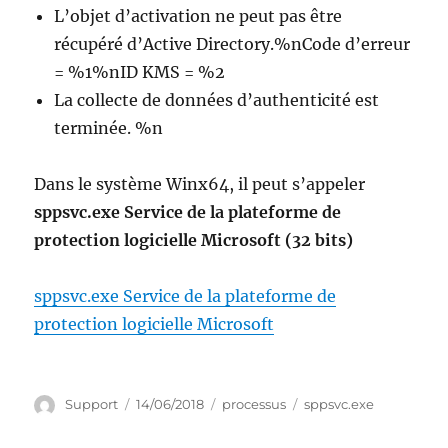
L’objet d’activation ne peut pas être
récupéré d’Active Directory.%nCode d’erreur
= %1%nID KMS = %2
La collecte de données d’authenticité est
terminée. %n
Dans le système Winx64, il peut s’appeler
sppsvc.exe Service de la plateforme de
protection logicielle Microsoft (32 bits)
sppsvc.exe Service de la plateforme de
protection logicielle Microsoft
Auteur
Publié
Catégories
Étiquettes
Support
14/06/2018
processus
sppsvc.exe
le