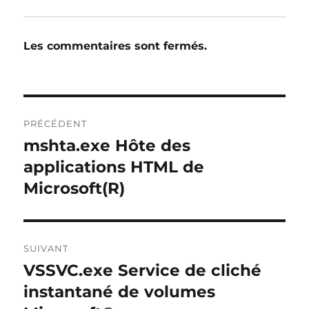
Les commentaires sont fermés.
Navigation
PRÉCÉDENT
de
mshta.exe Hôte des
Publication
précédente :
applications HTML de
l’article
Microsoft(R)
SUIVANT
VSSVC.exe Service de cliché
Publication
suivante :
instantané de volumes