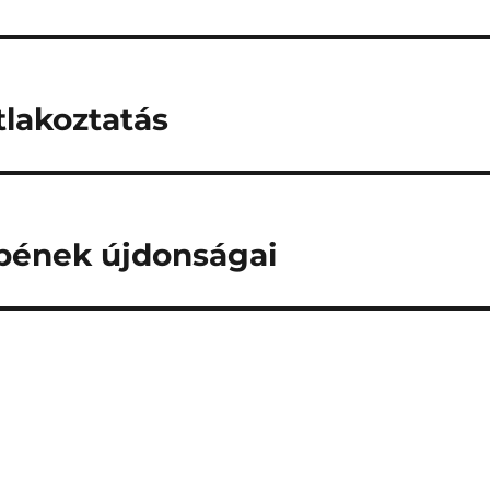
tlakoztatás
pének újdonságai