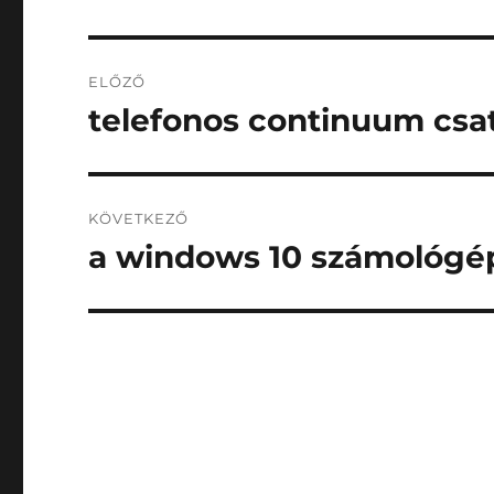
Bejegyzés
ELŐZŐ
navigáció
telefonos continuum csa
Korábbi
bejegyzés:
KÖVETKEZŐ
a windows 10 számológé
Következő
bejegyzés: