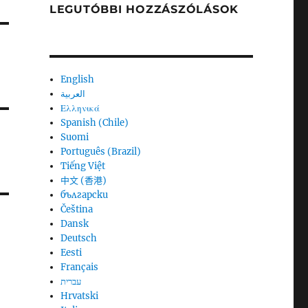
LEGUTÓBBI HOZZÁSZÓLÁSOK
English
العربية
Ελληνικά
Spanish (Chile)
Suomi
Português (Brazil)
Tiếng Việt
中文 (香港)
български
Čeština
Dansk
Deutsch
Eesti
Français
עברית
Hrvatski