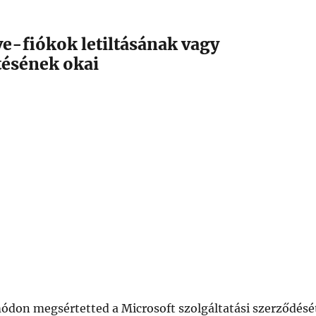
ve-fiókok letiltásának vagy
tésének okai
ódon megsértetted a Microsoft szolgáltatási szerződésé