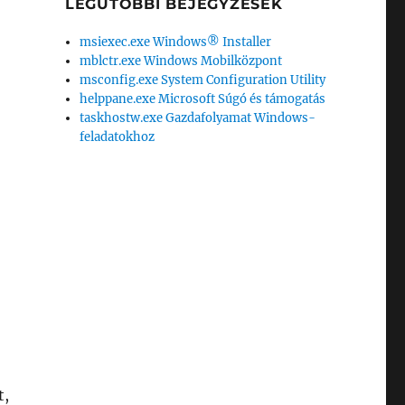
LEGUTÓBBI BEJEGYZÉSEK
msiexec.exe Windows® Installer
mblctr.exe Windows Mobilközpont
msconfig.exe System Configuration Utility
helppane.exe Microsoft Súgó és támogatás
taskhostw.exe Gazdafolyamat Windows-
feladatokhoz
t,