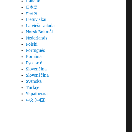
Italiano
日本語
한국어
Lietuviškai
Latviešu valoda
Norsk Bokmål
Nederlands
Polski
Português
Română
Русский
Slovenčina
Slovenščina
Svenska
Türkçe
Українська
中文 (中国)