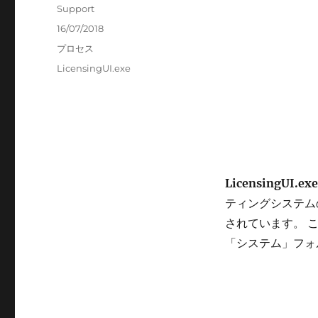
投
Support
稿
投
16/07/2018
者
稿
カ
プロセス
日:
テ
タ
LicensingUI.exe
ゴ
グ
リ
ー
LicensingUI.e
ティングシステムの一
されています。 これ
「システム」フォ