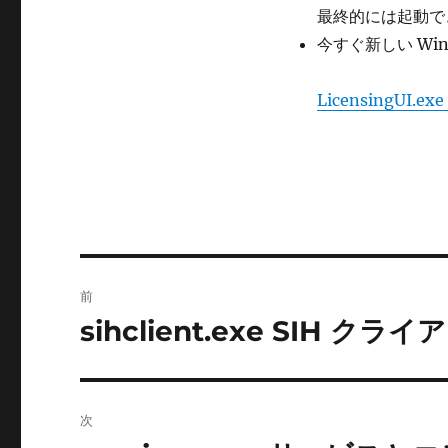
最終的には起動で
今すぐ新しい Wi
LicensingUI.e
投
前
稿
sihclient.exe SIH クラ
前
の
ナ
投
ビ
稿:
次
ゲ