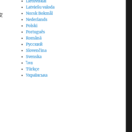
Lietuviškai
な
Latviešu valoda
Norsk Bokmål
変
Nederlands
る
Polski
Português
Română
Русский
Slovenčina
Svenska
ไทย
。
Türkçe
Українська