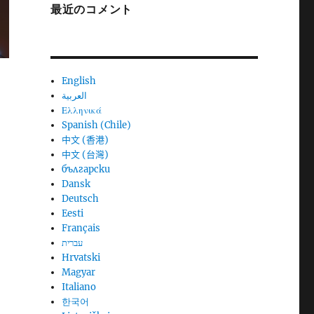
最近のコメント
English
العربية
Ελληνικά
Spanish (Chile)
中文 (香港)
中文 (台灣)
български
Dansk
Deutsch
Eesti
Français
עברית
Hrvatski
Magyar
Italiano
한국어