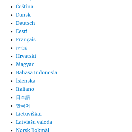
Čeština
Dansk
Deutsch
Eesti
Français
עברית
Hrvatski
Magyar
Bahasa Indonesia
Íslenska
Italiano
日本語
한국어
Lietuviškai
Latviešu valoda
Norsk Bokmål