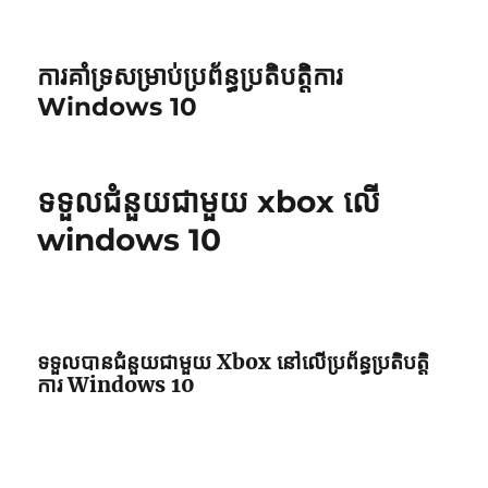
ការគាំទ្រសម្រាប់ប្រព័ន្ធប្រតិបត្តិការ
Windows 10
ទទួល​ជំនួយ​ជាមួយ xbox លើ
windows 10
ទទួលបានជំនួយជាមួយ Xbox នៅលើប្រព័ន្ធប្រតិបត្តិ
ការ Windows 10