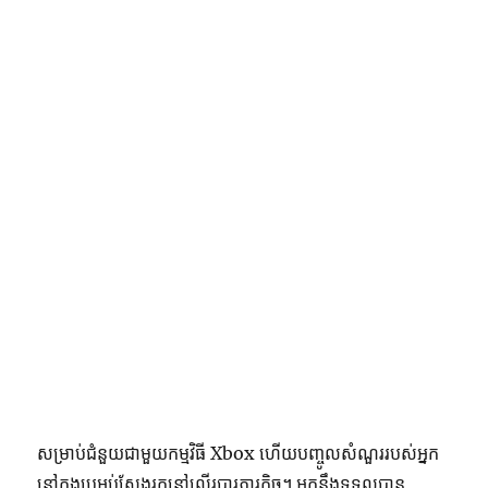
សម្រាប់ជំនួយជាមួយកម្មវិធី Xbox ហើយបញ្ចូលសំណួររបស់អ្នក
នៅក្នុងប្រអប់ស្វែងរកនៅលើរបារភារកិច្ច។ អ្នកនឹងទទួលបាន