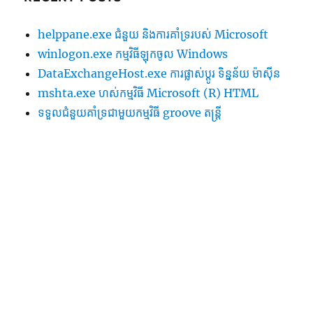
helppane.exe ជំនួយ និងការគាំទ្ររបស់ Microsoft
winlogon.exe កម្មវិធីឡុកចូល Windows
DataExchangeHost.exe ការផ្លាស់ប្តូរ ទិន្នន័យ ម៉ាស៊ីន
mshta.exe ហស់កម្មវិធី Microsoft (R) HTML
ទទួល​ជំនួយ​គាំទ្រ​ជាមួយ​កម្មវិធី groove តន្ត្រី