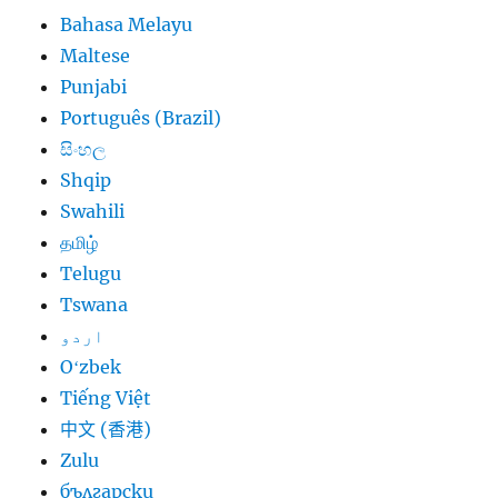
Bahasa Melayu
Maltese
Punjabi
Português (Brazil)
සිංහල
Shqip
Swahili
தமிழ்
Telugu
Tswana
اردو
Oʻzbek
Tiếng Việt
中文 (香港)
Zulu
български