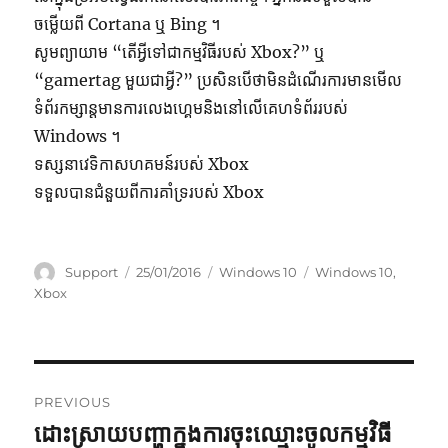
ចម្លើយពី Cortana ឬ Bing ។
សូមព្យាយាម “តើអ្វីទៅជាកម្មវិធីរបស់ Xbox?” ឬ
“gamertag មួយជាអ្វី?” ប្រសិនបើថាមិនដំណើរការមានមើល
ទំព័រកម្សាន្តមានការលេងហ្គេមនិងនៅលើគេហទំព័ររបស់
Windows ។
ទស្សនាវេទិកាសហគមន៍របស់ Xbox
ទទួលបានជំនួយពីការគាំទ្ររបស់ Xbox
Author
Posted
Categories
Tags
Support
25/01/2016
Windows 10
Windows 10
,
on
Xbox
Post
PREVIOUS
navigation
ដោះស្រាយ​បញ្ហា​ក្នុង​ការ​ចុះ​ឈ្មោះ​ចូល​កម្មវិធី
Previous