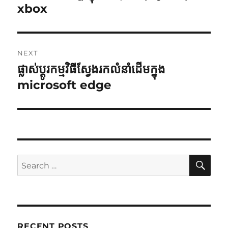
post:
xbox
NEXT
ផ្លាស់​ប្ដូរ​កម្មវិធី​ស្វែង​រក​លំនាំ​ដើម​ក្នុង
Next
post:
microsoft edge
SE
Search
for:
RECENT POSTS