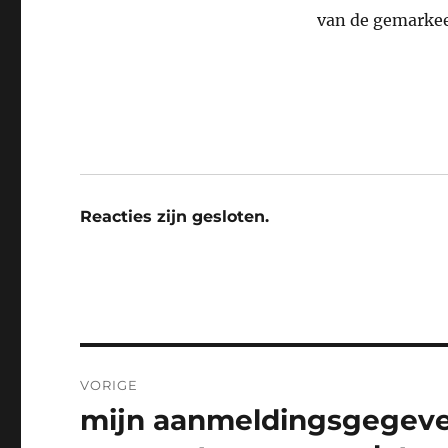
van de gemarkee
Reacties zijn gesloten.
Bericht
VORIGE
navigatie
mijn aanmeldingsgegeve
Vorig
bericht: