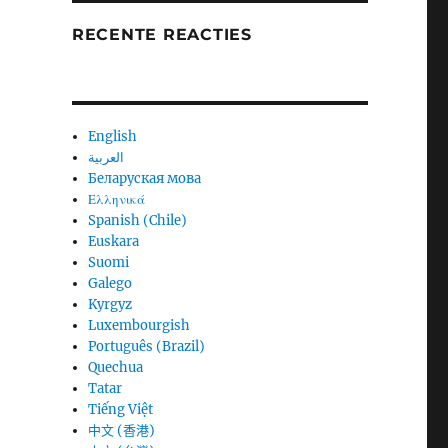
RECENTE REACTIES
English
العربية
Беларуская мова
Ελληνικά
Spanish (Chile)
Euskara
Suomi
Galego
Kyrgyz
Luxembourgish
Português (Brazil)
Quechua
Tatar
Tiếng Việt
中文 (香港)