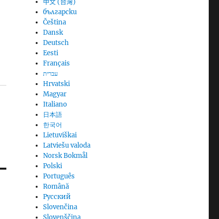
中文 (台灣)
български
Čeština
Dansk
Deutsch
Eesti
Français
עברית
Hrvatski
Magyar
Italiano
日本語
한국어
Lietuviškai
Latviešu valoda
Norsk Bokmål
Polski
Português
Română
Русский
Slovenčina
Slovenščina