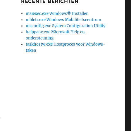
RECENTE BERICHTEN
msiexec.exe Windows® Installer
mblctr.exe Windows Mobiliteitscentrum
msconfig.exe System Configuration Utility
helppane.exe Microsoft Help en
ondersteuning
taskhostw.exe Hostproces voor Windows-
taken