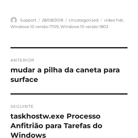
Autor
Publicado
Categorias
Etiquetas
Support
28/08/2018
Uncategorized
vídeo hdr
,
em
Windows 10 versão 1709
,
Windows 10 versão 1803
Navegação
ANTERIOR
de
mudar a pilha da caneta para
Artigo
anterior:
surface
artigos
SEGUINTE
taskhostw.exe Processo
Artigo
seguinte:
Anfitrião para Tarefas do
Windows