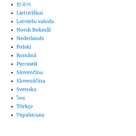
한국어
Lietuviškai
Latviešu valoda
Norsk Bokmål
Nederlands
Polski
Română
Русский
Slovenčina
Slovenščina
Svenska
ไทย
Türkçe
Українська