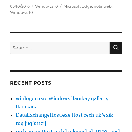
Posted
Categories
Tags
03/10/2016
Windows 10
Microsoft Edge
,
nota web
,
on
Windows 10
SE
Search
for:
RECENT POSTS
winlogon.exe Windows llamkay qallariy
llamkana
DataExchangeHost.exe Host rech uk’exik
taq juq’attzij
mshta.exe Host rech kojkemchak HTML rech