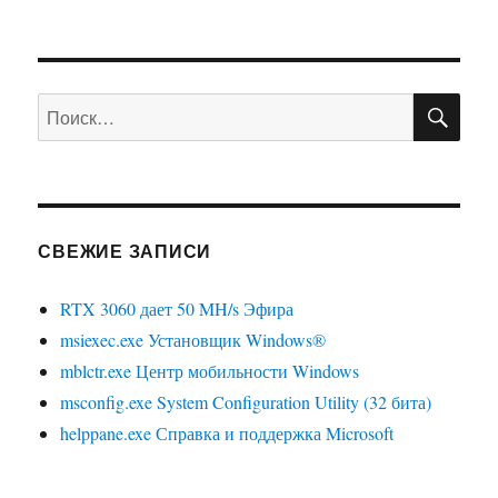
ПО
Искать:
СВЕЖИЕ ЗАПИСИ
RTX 3060 дает 50 MH/s Эфира
msiexec.exe Установщик Windows®
mblctr.exe Центр мобильности Windows
msconfig.exe System Configuration Utility (32 бита)
helppane.exe Справка и поддержка Microsoft