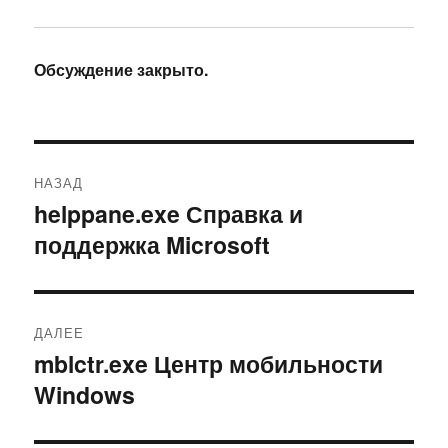
Обсуждение закрыто.
Навигация
НАЗАД
по
helppane.exe Справка и
Предыдущая
поддержка Microsoft
запись:
записям
ДАЛЕЕ
mblctr.exe Центр мобильности
Следующая
Windows
запись: