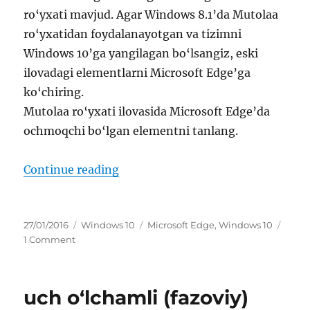
ro‘yxati mavjud. Agar Windows 8.1’da Mutolaa
ro‘yxatidan foydalanayotgan va tizimni
Windows 10’ga yangilagan bo‘lsangiz, eski
ilovadagi elementlarni Microsoft Edge’ga
ko‘chiring.
Mutolaa ro‘yxati ilovasida Microsoft Edge’da
ochmoqchi bo‘lgan elementni tanlang.
“o‘qishlar ro‘yxati ilovasidagi el
Continue reading
Posted
Categories
Tags
27/01/2016
Windows 10
Microsoft Edge
,
Windows 10
on
on
1 Comment
o‘qishlar
ro‘yxati
ilovasidagi
uch o‘lchamli (fazoviy)
elementlarni