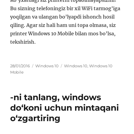
Ro’yxatdagi siz printerni topaolmayapsizmi?
Bu sizning telefoningiz bir xil WiFi tarmog’iga
yoqilgan va ulangan bo’lyapdi ishonch hosil
qiling. Agar siz hali ham uni topa olmasa, siz
printer Windows 10 Mobile bilan mos bo’lsa,
tekshirish.
Posted
Categories
Tags
28/01/2016
Windows 10
Windows 10
,
Windows 10
on
Mobile
-ni tanlang, windows
do‘koni uchun mintaqani
o‘zgartiring