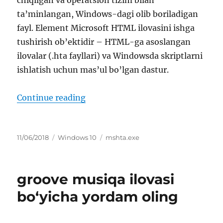
chiqilgan va operatsion tizim bilan
ta’minlangan, Windows-dagi olib boriladigan
fayl. Element Microsoft HTML ilovasini ishga
tushirish ob’ektidir – HTML-ga asoslangan
ilovalar (.hta fayllari) va Windowsda skriptlarni
ishlatish uchun mas’ul bo’lgan dastur.
“mshta.exe Microsoft (R) HTML ilo
Continue reading
Posted
Categories
Tags
11/06/2018
Windows 10
mshta.exe
on
groove musiqa ilovasi
bo‘yicha yordam oling