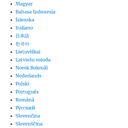
Magyar
Bahasa Indonesia
Íslenska
Italiano
日本語
한국어
Lietuviškai
Latviešu valoda
Norsk Bokmål
Nederlands
Polski
Português
Română
Русский
Slovenčina
Slovenščina