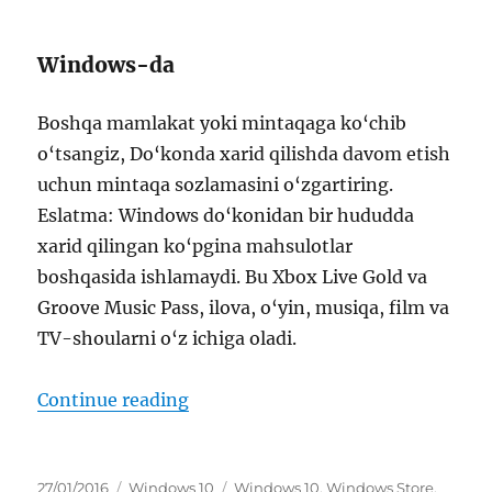
Windows-da
Boshqa mamlakat yoki mintaqaga ko‘chib
o‘tsangiz, Do‘konda xarid qilishda davom etish
uchun mintaqa sozlamasini o‘zgartiring.
Eslatma: Windows do‘konidan bir hududda
xarid qilingan ko‘pgina mahsulotlar
boshqasida ishlamaydi. Bu Xbox Live Gold va
Groove Music Pass, ilova, o‘yin, musiqa, film va
TV-shoularni o‘z ichiga oladi.
“-ni tanlang, windows do‘koni uc
Continue reading
Posted
Categories
Tags
27/01/2016
Windows 10
Windows 10
,
Windows Store
,