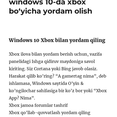
windows 10-da xbox
bo‘yicha yordam olish
Windows 10 Xbox bilan yordam qiling
Xbox ilova bilan yordam berish uchun, vazifa
panelidagi Ishga qidiruv maydoniga savol
kiriting. Siz Cortana yoki Bing javob olasiz.
Harakat qilib ko’ring? “A gamertag nima”, deb
ishlamasa, Windows saytida O’yin &
ko’ngilochar sahifasiga bir ko’z bor yoki “Xbox
App? Nima”.
Xbox jamoa forumlar tashrif
Xbox qo’llab-quvvatlash yordam qiling