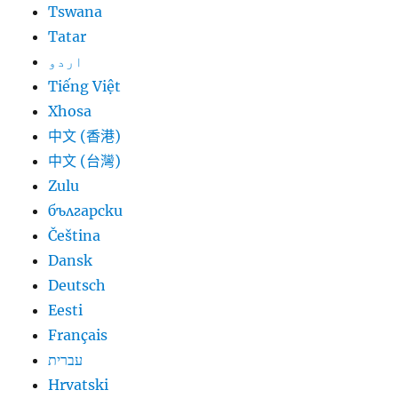
Tswana
Tatar
اردو
Tiếng Việt
Xhosa
中文 (香港)
中文 (台灣)
Zulu
български
Čeština
Dansk
Deutsch
Eesti
Français
עברית
Hrvatski