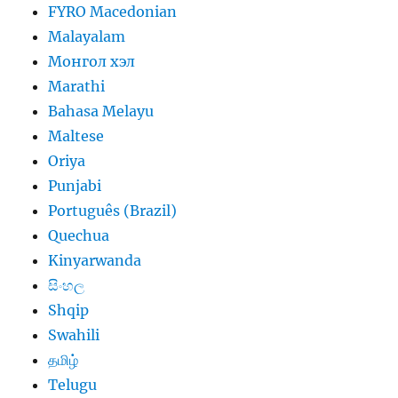
FYRO Macedonian
Malayalam
Монгол хэл
Marathi
Bahasa Melayu
Maltese
Oriya
Punjabi
Português (Brazil)
Quechua
Kinyarwanda
සිංහල
Shqip
Swahili
தமிழ்
Telugu