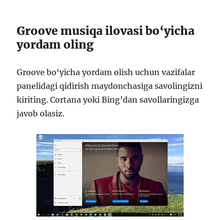
Groove musiqa ilovasi bo‘yicha
yordam oling
Groove bo‘yicha yordam olish uchun vazifalar
panelidagi qidirish maydonchasiga savolingizni
kiriting. Cortana yoki Bing’dan savollaringizga
javob olasiz.