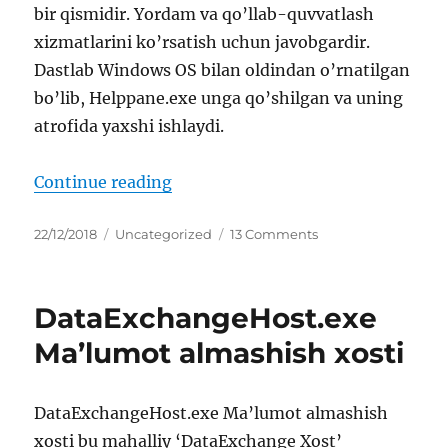
bir qismidir. Yordam va qo’llab-quvvatlash
xizmatlarini ko’rsatish uchun javobgardir.
Dastlab Windows OS bilan oldindan o’rnatilgan
bo’lib, Helppane.exe unga qo’shilgan va uning
atrofida yaxshi ishlaydi.
“helppane.exe Microsoft Yordam 
Continue reading
Posted
Categories
on
22/12/2018
Uncategorized
13 Comments
on
helppane.exe
Microsoft
Yordam
DataExchangeHost.exe
va
Madadi
Ma’lumot almashish xosti
DataExchangeHost.exe Ma’lumot almashish
xosti bu mahalliy ‘DataExchange Xost’