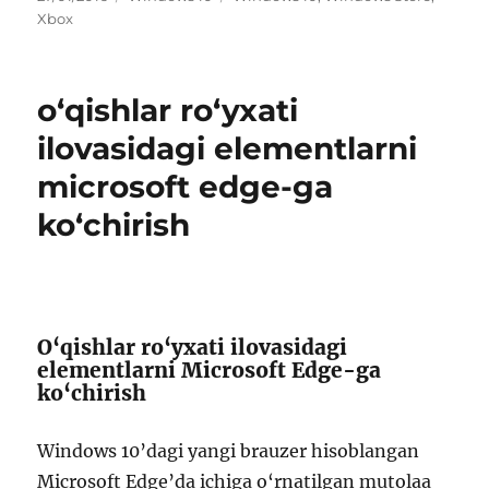
on
Xbox
o‘qishlar ro‘yxati
ilovasidagi elementlarni
microsoft edge-ga
ko‘chirish
O‘qishlar ro‘yxati ilovasidagi
elementlarni Microsoft Edge-ga
ko‘chirish
Windows 10’dagi yangi brauzer hisoblangan
Microsoft Edge’da ichiga o‘rnatilgan mutolaa