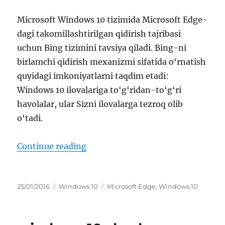
Microsoft Windows 10 tizimida Microsoft Edge-
dagi takomillashtirilgan qidirish tajribasi
uchun Bing tizimini tavsiya qiladi. Bing-ni
birlamchi qidirish mexanizmi sifatida o‘rnatish
quyidagi imkoniyatlarni taqdim etadi:
Windows 10 ilovalariga to‘g‘ridan-to‘g‘ri
havolalar, ular Sizni ilovalarga tezroq olib
o‘tadi.
“microsoft edge-da birlamchi qidi
Continue reading
Posted
Categories
Tags
25/01/2016
Windows 10
Microsoft Edge
,
Windows 10
on