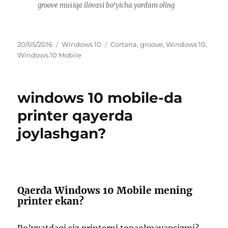
groove musiqa ilovasi bo‘yicha yordam oling
Posted
Categories
Tags
20/05/2016
Windows 10
Cortana
,
groove
,
Windows 10
,
on
Windows 10 Mobile
windows 10 mobile-da
printer qayerda
joylashgan?
Qaerda Windows 10 Mobile mening
printer ekan?