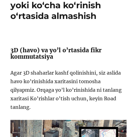
microsoft
yoki ko‘cha ko‘rinish
edge-
o‘rtasida almashish
ga
ko‘chirish
3D (havo) va yo’l o’rtasida fikr
kommutatsiya
Agar 3D shaharlar kashf qolinishini, siz aslida
havo ko’rinishida xaritasini tomosha
qilyapmiz. Orqaga yo’l ko’rinishida ni tanlang
xaritasi Ko’rishlar o’tish uchun, keyin Road
tanlang.