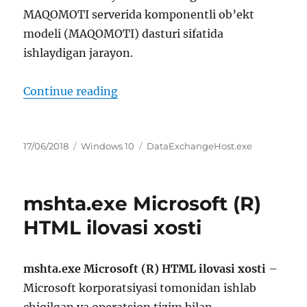
MAQOMOTI serverida komponentli ob’ekt
modeli (MAQOMOTI) dasturi sifatida
ishlaydigan jarayon.
“DataExchangeHost.exe Ma’lumot 
Continue reading
Posted
Categories
Tags
17/06/2018
Windows 10
DataExchangeHost.exe
on
mshta.exe Microsoft (R)
HTML ilovasi xosti
mshta.exe Microsoft (R) HTML ilovasi xosti
–
Microsoft korporatsiyasi tomonidan ishlab