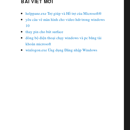
BÀI VIẾT MỚI
helppane.exe Trợ giúp và Hỗ trợ của Microsoft®
yêu cầu về màn hình cho video hdr trong windows
10
thay pin cho bút surface
đồng bộ điện thoại chạy windows và pc bằng tài
khoản microsoft
winlogon.exe Ứng dụng Đăng nhập Windows