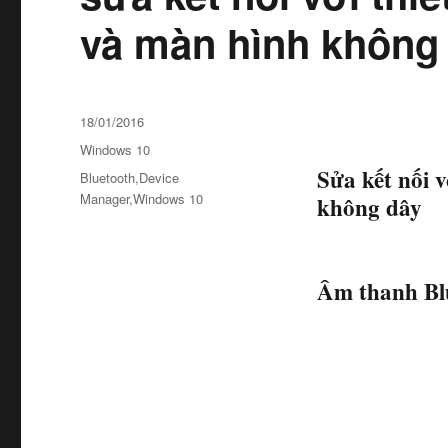
và màn hình không
Đăng
18/01/2016
vào
Danh
Windows 10
ngày
mục
Sửa kết nối 
Thẻ
Bluetooth
,
Device
Manager
,
Windows 10
không dây
Âm thanh Bl