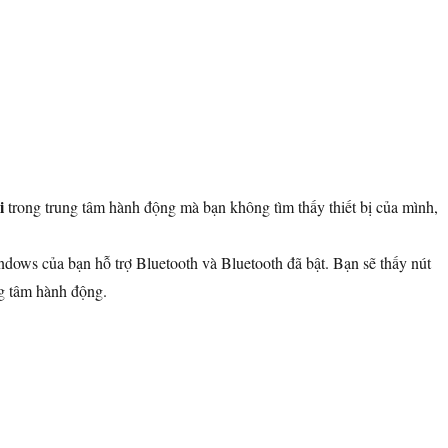
i
trong trung tâm hành động mà bạn không tìm thấy thiết bị của mình,
dows của bạn hỗ trợ Bluetooth và Bluetooth đã bật. Bạn sẽ thấy nút
ng tâm hành động.
i với thiết bị âm thanh bluetooth và màn hình không dây trong windows