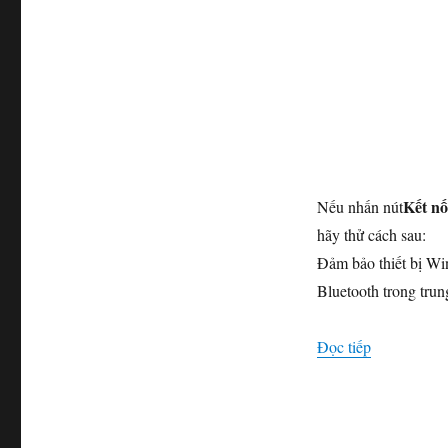
Kết nố
Nếu nhấn nút
hãy thử cách sau:
Đảm bảo thiết bị Win
Bluetooth trong tru
“sửa kết nố
Đọc tiếp