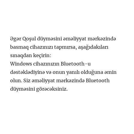
Əgər Qoşul düyməsini əməliyyat mərkəzində
basmaq cihazınızı tapmırsa, aşağıdakıları
sınaqdan keçirin:
Windows cihazınızın Bluetooth-u
dəstəklədiyinə və onun yanılı olduğuna əmin
olun. Siz əməliyyat mərkəzində Bluetooth
düyməsini görəcəksiniz.