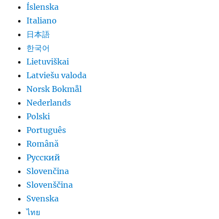
Íslenska
Italiano
日本語
한국어
Lietuviškai
Latviešu valoda
Norsk Bokmål
Nederlands
Polski
Português
Română
Русский
Slovenčina
Slovenščina
Svenska
ไทย