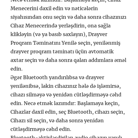
Menecerini daxil edin və nəticələrin
siyahısından onu seçin və daha sonra cihazınızı
Cihaz Menecerində yerləşdirin, ona sağla
klikləyin (və ya basıb saxlayın), Drayver
Proqram Təminatını Yenilə seçin, yenilənmiş
drayver proqram təminatı üçün avtomatik
axtar seçin və daha sonra qalan addımlara əməl
edin.
Əgər Bluetooth yandırılıbsa və drayver
yenilənibsə, lakin cihazınız hələ də işləmirsə,
cihazı silməyə və yenidən cütləşdirməyə cəhd
edin. Necə etmək lazımdır: Başlamaya keçin,
Cihazlar daxil edin, seç Bluetooth, cihazı seçin,
Cihazı sil seçin, və daha sonra yenidən
cütləşdirməyə cəhd edin.
Bluetooth-aktivləşdirilən audio cihazın yanılı