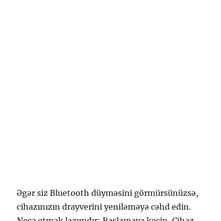
Əgər siz Bluetooth düyməsini görmürsünüzsə,
cihazınızın drayverini yeniləməyə cəhd edin.
Necə etmək lazımdır: Başlamaya keçin, Cihaz