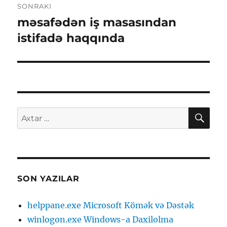
SONRAKI
məsafədən iş masasından
Sonrakı
yazı:
istifadə haqqında
AXT
Axtarış:
SON YAZILAR
helppane.exe Microsoft Kömək və Dəstək
winlogon.exe Windows-a Daxilolma