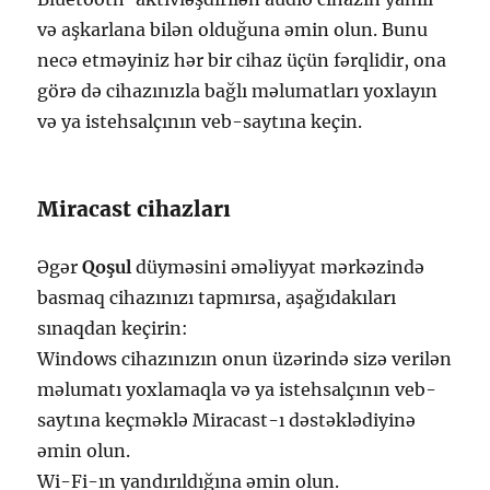
və aşkarlana bilən olduğuna əmin olun. Bunu
necə etməyiniz hər bir cihaz üçün fərqlidir, ona
görə də cihazınızla bağlı məlumatları yoxlayın
və ya istehsalçının veb-saytına keçin.
Miracast cihazları
Əgər
Qoşul
düyməsini əməliyyat mərkəzində
basmaq cihazınızı tapmırsa, aşağıdakıları
sınaqdan keçirin:
Windows cihazınızın onun üzərində sizə verilən
məlumatı yoxlamaqla və ya istehsalçının veb-
saytına keçməklə Miracast-ı dəstəklədiyinə
əmin olun.
Wi-Fi-ın yandırıldığına əmin olun.