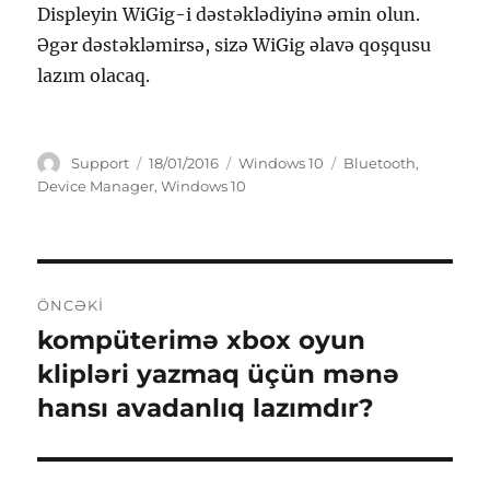
Displeyin WiGig-i dəstəklədiyinə əmin olun.
Əgər dəstəkləmirsə, sizə WiGig əlavə qoşqusu
lazım olacaq.
Müəllif
Yayım
Kateqoriyalar
Etiketlər
Support
18/01/2016
Windows 10
Bluetooth
,
tarixi
Device Manager
,
Windows 10
Yazı
ÖNCƏKI
naviqasiyası
kompüterimə xbox oyun
Öncəki
yazı:
klipləri yazmaq üçün mənə
hansı avadanlıq lazımdır?