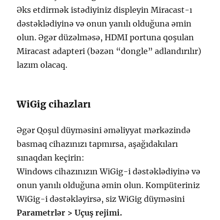
Əks etdirmək istədiyiniz displeyin Miracast-ı
dəstəklədiyinə və onun yanılı olduğuna əmin
olun. Əgər düzəlməsə, HDMI portuna qoşulan
Miracast adapteri (bəzən “dongle” adlandırılır)
lazım olacaq.
WiGig cihazları
Əgər Qoşul düyməsini əməliyyat mərkəzində
basmaq cihazınızı tapmırsa, aşağıdakıları
sınaqdan keçirin:
Windows cihazınızın WiGig-i dəstəklədiyinə və
onun yanılı olduğuna əmin olun. Kompüteriniz
WiGig-i dəstəkləyirsə, siz WiGig düyməsini
Parametrlər > Uçuş rejimi.