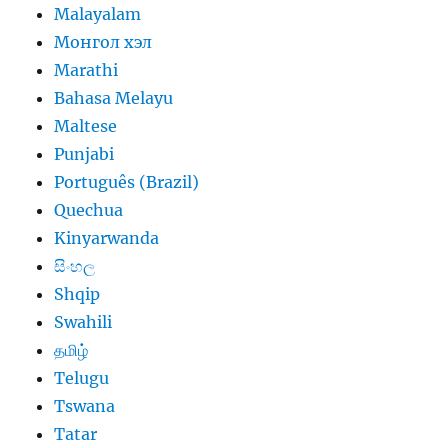
Malayalam
Монгол хэл
Marathi
Bahasa Melayu
Maltese
Punjabi
Português (Brazil)
Quechua
Kinyarwanda
සිංහල
Shqip
Swahili
தமிழ்
Telugu
Tswana
Tatar