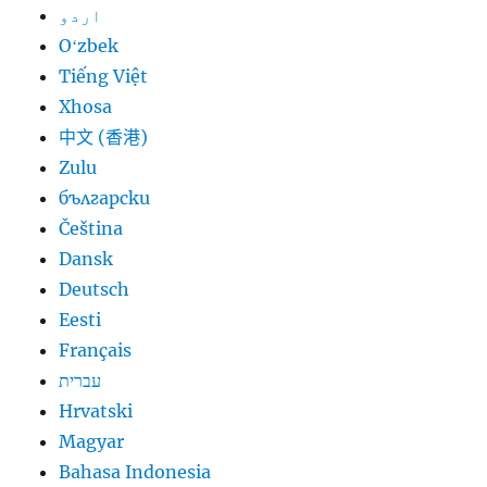
اردو
Oʻzbek
Tiếng Việt
Xhosa
中文 (香港)
Zulu
български
Čeština
Dansk
Deutsch
Eesti
Français
עברית
Hrvatski
Magyar
Bahasa Indonesia